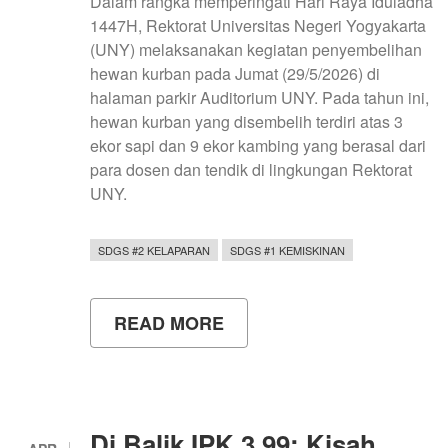
Dalam rangka memperingati Hari Raya Iduladha
1447H, Rektorat Universitas Negeri Yogyakarta
(UNY) melaksanakan kegiatan penyembelihan
hewan kurban pada Jumat (29/5/2026) di
halaman parkir Auditorium UNY. Pada tahun ini,
hewan kurban yang disembelih terdiri atas 3
ekor sapi dan 9 ekor kambing yang berasal dari
para dosen dan tendik di lingkungan Rektorat
UNY.
SDGS #2 KELAPARAN
SDGS #1 KEMISKINAN
READ MORE
ABOUT
REKTORAT
UNY
GELAR
PENYEMBELIHAN
HEWAN
KURBAN
Di Balik IPK 3,99: Kisah