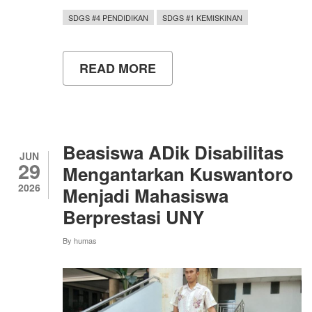
SDGS #4 PENDIDIKAN
SDGS #1 KEMISKINAN
READ MORE
ABOUT
UNY
BEKALI
MAHASISWA
DAN
ALUMNI
MENANGKAP
Beasiswa ADik Disabilitas
PELUANG
JUN
29
KARIER
Mengantarkan Kuswantoro
DI
2026
Menjadi Mahasiswa
INDUSTRI
WELLNESS
Berprestasi UNY
MELALUI
WSBK
By
humas
#15