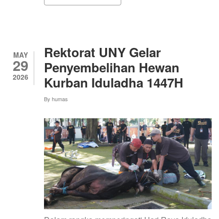
BERDAYAKAN
MASYARAKAT
DUSUN
JETIS,
PLK
UNY
Rektorat UNY Gelar
2026
MAY
29
GELAR
Penyembelihan Hewan
KEGIATAN
2026
Kurban Iduladha 1447H
PELATIHAN
PEMBUATAN
BATIK
By
humas
JUMPUTAN