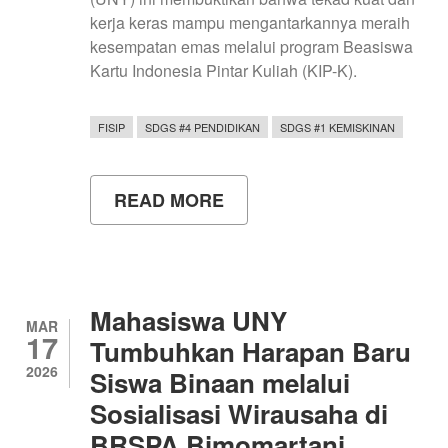
kerja keras mampu mengantarkannya meraih
kesempatan emas melalui program Beasiswa
Kartu Indonesia Pintar Kuliah (KIP-K).
FISIP
SDGS #4 PENDIDIKAN
SDGS #1 KEMISKINAN
READ MORE
ABOUT
MENGUBAH
MIMPI
MENJADI
NYATA:
PERJALANAN
YUAN
Mahasiswa UNY
AMIR,
MAR
17
ANAK
Tumbuhkan Harapan Baru
PETANI
2026
Siswa Binaan melalui
PENERIMA
KIP-
Sosialisasi Wirausaha di
KULIAH
UNY
BRSPA Bimomartani