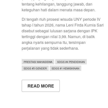
tentang kehilangan, tanggung jawab, dan
keteguhan hati dalam menata masa depan.
Di tengah riuh prosesi wisuda UNY periode IV
tahap I tahun 2026, nama Leni Firda Kurnia Sari
disebut sebagai lulusan sarjana dengan IPK
tertinggi dengan nilai 3,99. Namun, di balik
angka nyaris sempurna itu, tersimpan
perjalanan yang tidak sederhana.
PRESTASI MAHASISWA
SDGS #4 PENDIDIKAN
SDGS #5 GENDER
SDGS #1 KEMISKINAN
READ MORE
ABOUT
DI
BALIK
IPK
3,99:
KISAH