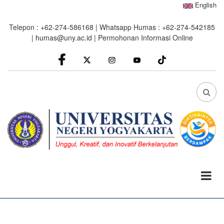
Skip
English
to
Telepon : +62-274-586168 | Whatsapp Humas : +62-274-542185
main
|
humas@uny.ac.id
|
Permohonan Informasi Online
content
facebook
Instagram
youtube
FA
FA-
SEA
DRO
TRI