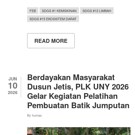
FEB
SDGS #1 KEMISKINAN
SDGS #12 LIMBAH
SDGS #15 EKOSISTEM DARAT
READ MORE
ABOUT
MAGGOT
CIRCULAR
ACTION,
UPAYA
MAHASISWA
UNY
Berdayakan Masyarakat
KELOLA
JUN
10
SAMPAH
Dusun Jetis, PLK UNY 2026
ORGANIK
2026
Gelar Kegiatan Pelatihan
DAN
DUKUNG
Pembuatan Batik Jumputan
SDGS
12
By
humas