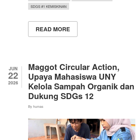
SDGS #1 KEMISKINAN
READ MORE
ABOUT
BEASISWA
ADIK
DISABILITAS
MENGANTARKAN
KUSWANTORO
MENJADI
Maggot Circular Action,
MAHASISWA
JUN
22
BERPRESTASI
Upaya Mahasiswa UNY
UNY
2026
Kelola Sampah Organik dan
Dukung SDGs 12
By
humas