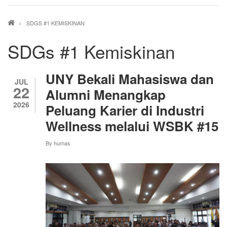
Breadcrumb
SDGS #1 KEMISKINAN
SDGs #1 Kemiskinan
UNY Bekali Mahasiswa dan
JUL
22
Alumni Menangkap
2026
Peluang Karier di Industri
Wellness melalui WSBK #15
By
humas