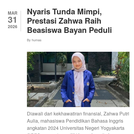
MIMPI
BESAR,
Nyaris Tunda Mimpi,
MAHASISWA
MAR
31
PLK
Prestasi Zahwa Raih
TANAMKAN
2026
Beasiswa Bayan Peduli
KESADARAN
FINANSIAL
PADA
By
humas
ANAK
PANTI
DENGAN
CARA
MENYENANGKAN
Diawali dari kekhawatiran finansial, Zahwa Putri
Aulia, mahasiswa Pendidikan Bahasa Inggris
angkatan 2024 Universitas Negeri Yogyakarta