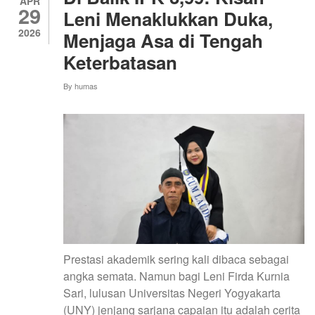
IDULADHA
APR
29
1447H
Leni Menaklukkan Duka,
2026
Menjaga Asa di Tengah
Keterbatasan
By
humas
Prestasi akademik sering kali dibaca sebagai
angka semata. Namun bagi Leni Firda Kurnia
Sari, lulusan Universitas Negeri Yogyakarta
(UNY) jenjang sarjana capaian itu adalah cerita