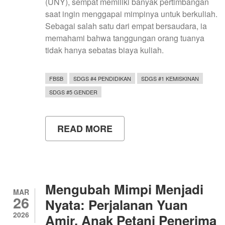
(UNY), sempat memiliki banyak pertimbangan
saat ingin menggapai mimpinya untuk berkuliah.
Sebagai salah satu dari empat bersaudara, ia
memahami bahwa tanggungan orang tuanya
tidak hanya sebatas biaya kuliah.
FBSB
SDGS #4 PENDIDIKAN
SDGS #1 KEMISKINAN
SDGS #5 GENDER
READ MORE
ABOUT
NYARIS
TUNDA
MIMPI,
PRESTASI
ZAHWA
RAIH
Mengubah Mimpi Menjadi
BEASISWA
MAR
26
BAYAN
Nyata: Perjalanan Yuan
PEDULI
2026
Amir, Anak Petani Penerima