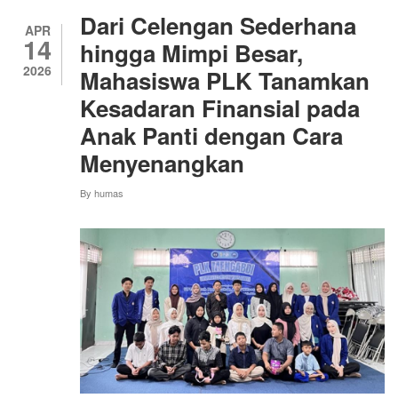
LENI
Dari Celengan Sederhana
MENAKLUKKAN
APR
14
DUKA,
hingga Mimpi Besar,
MENJAGA
2026
Mahasiswa PLK Tanamkan
ASA
DI
Kesadaran Finansial pada
TENGAH
KETERBATASAN
Anak Panti dengan Cara
Menyenangkan
By
humas