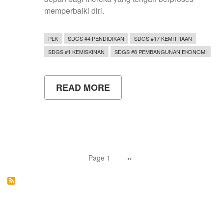
memperbaiki diri.
PLK
SDGS #4 PENDIDIKAN
SDGS #17 KEMITRAAN
SDGS #1 KEMISKINAN
SDGS #8 PEMBANGUNAN EKONOMI
READ MORE
ABOUT
MAHASISWA
UNY
TUMBUHKAN
HARAPAN
BARU
SISWA
BINAAN
Pagination
MELALUI
Page 1
Next
››
page
SOSIALISASI
WIRAUSAHA
DI
BRSPA
BIMOMARTANI