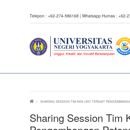
Skip
to
Telepon : +62-274-586168 | Whatsapp Humas : +62-
main
content
0%
read
Breadcrumb
SHARING SESSION TIM KKN UNY TERKAIT PENGEMBANGA
Sharing Session Tim 
Pengembangan Potensi