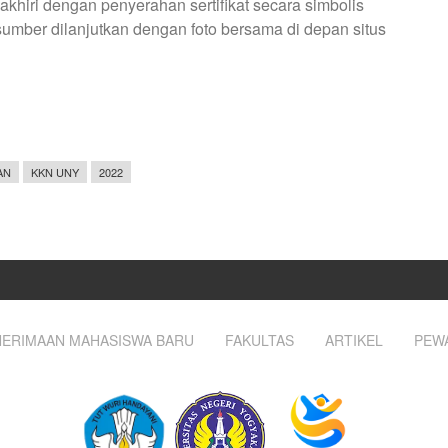
khiri dengan penyerahan sertifikat secara simbolis
mber dilanjutkan dengan foto bersama di depan situs
AN
KKN UNY
2022
ERIMAAN MAHASISWA BARU
FAKULTAS
ARTIKEL
PEW