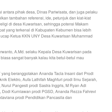
 antara pihak desa, Dinas Pariwisata, dan juga pelaku
an tambahan referensi, ide, petunjuk dan kiat-kiat
eligi di desa Kuwarisan, sehingga potensi Makam
pat yang terkenal di Kabupaten Kebumen bisa lebih
i,” ucap Ketua KKN UNY Desa Kuwarisan Muhammad
urwanto, A.Md. selaku Kepala Desa Kuwarisan pada
ar biasa sangat banyak kalau kita betul-betul mau
Y yang beranggotakan Ananda Tacla Insani dari Prodi
nik Elektro, Aufa Lathifah Maghfuri prodi Ilmu Sejarah,
Nurul Pangesti prodi Sastra Inggris, M Ryan Adi
, Dodi Kurniawan prodi PGSD, Ananda Rezza Fahrevi
ktaviana prodi Pendidikan Pancasila dan