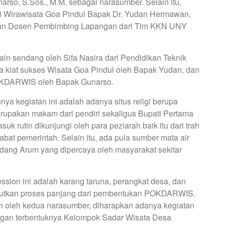
so, S.Sos., M.M. sebagai narasumber. Selain itu,
asi Wirawisata Goa Pindul Bapak Dr. Yudan Hermawan,
akan Dosen Pembimbing Lapangan dari Tim KKN UNY
in sendang oleh Sifa Nasira dari Pendidikan Teknik
a kiat sukses Wisata Goa Pindul oleh Bapak Yudan, dan
KDARWIS oleh Bapak Gunarso.
ya kegiatan ini adalah adanya situs religi berupa
pakan makam dari pendiri sekaligus Bupati Pertama
 rutin dikunjungi oleh para peziarah baik itu dari trah
abat pemerintah. Selain itu, ada pula sumber mata air
ng Arum yang dipercaya oleh masyarakat sekitar
ession ini adalah karang taruna, perangkat desa, dan
njutkan proses panjang dari pembentukan POKDARWIS.
an oleh kedua narasumber, diharapkan adanya kegiatan
ngan terbentuknya Kelompok Sadar Wisata Desa