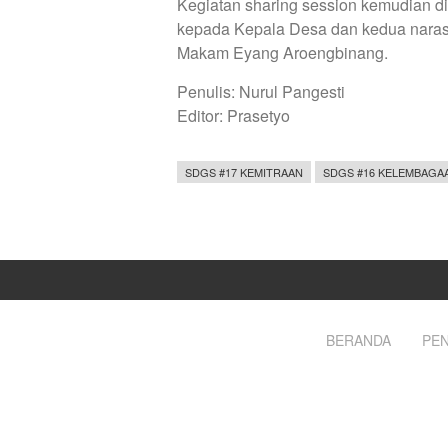
Kegiatan sharing session kemudian dia
kepada Kepala Desa dan kedua narasu
Makam Eyang Aroengbinang.
Penulis: Nurul Pangesti
Editor: Prasetyo
SDGS #17 KEMITRAAN
SDGS #16 KELEMBAGA
BERANDA
PEN
Footer
menu