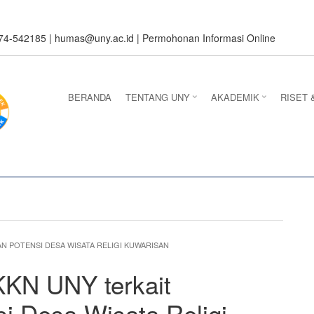
274-542185 |
humas@uny.ac.id
|
Permohonan Informasi Online
BERANDA
TENTANG UNY
AKADEMIK
RISET 
N POTENSI DESA WISATA RELIGI KUWARISAN
KKN UNY terkait
 Desa Wisata Religi