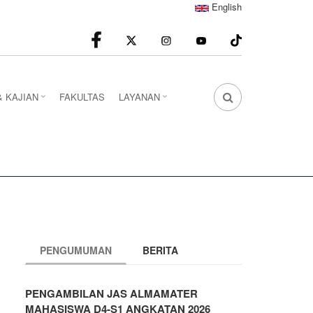
English
facebook
Instagram
youtube
& KAJIAN
FAKULTAS
LAYANAN
FA
FA-
SEARCH
DROPDOWN
TRIGGER
PENGUMUMAN
BERITA
PENGAMBILAN JAS ALMAMATER
MAHASISWA D4-S1 ANGKATAN 2026