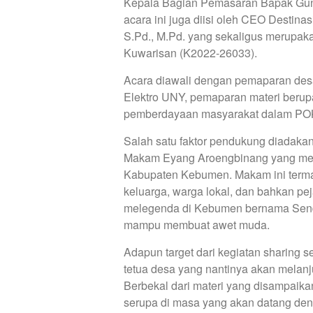
Kepala Bagian Pemasaran Bapak Gunar
acara ini juga diisi oleh CEO Destin
S.Pd., M.Pd. yang sekaligus merup
Kuwarisan (K2022-26033).
Acara diawali dengan pemaparan desa
Elektro UNY, pemaparan materi berup
pemberdayaan masyarakat dalam PO
Salah satu faktor pendukung diadakann
Makam Eyang Aroengbinang yang meru
Kabupaten Kebumen. Makam ini termasuk
keluarga, warga lokal, dan bahkan pej
melegenda di Kebumen bernama Senda
mampu membuat awet muda.
Adapun target dari kegiatan sharing s
tetua desa yang nantinya akan mela
Berbekal dari materi yang disampaik
serupa di masa yang akan datang de