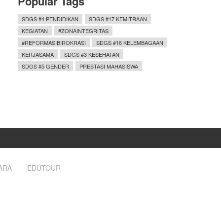
Popular Tags
SDGS #4 PENDIDIKAN
SDGS #17 KEMITRAAN
KEGIATAN
#ZONAINTEGRITAS
#REFORMASIBIROKRASI
SDGS #16 KELEMBAGAAN
KERJASAMA
SDGS #3 KESEHATAN
SDGS #5 GENDER
PRESTASI MAHASISWA
ARA
EDUTOUR