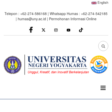
Skip
English
to
Telepon : +62-274-586168 | Whatsapp Humas : +62-274-542185
main
|
humas@uny.ac.id
|
Permohonan Informasi Online
content
facebook
Instagram
youtube
FA
FA-
SEA
DRO
TRI