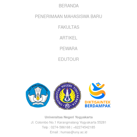
Footer
BERANDA
PENERIMAAN MAHASISWA BARU
menu
FAKULTAS
ARTIKEL
PEWARA
EDUTOUR
Universitas Negeri Yogyakarta
Jl. Colombo No.1 Karangmalang Yogyakarta 55281
Telp : 0274-586168 | +62274542185
Email : humas@uny.ac.id