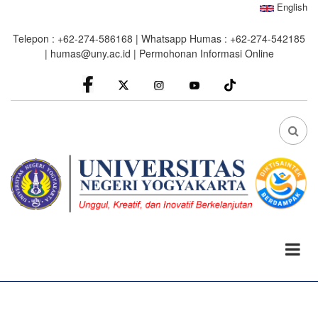
Skip
English
to
Telepon : +62-274-586168 | Whatsapp Humas : +62-274-542185
main
|
humas@uny.ac.id
|
Permohonan Informasi Online
content
facebook
Instagram
youtube
FA
FA-
SEA
DRO
TRI