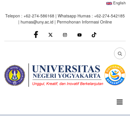
Skip
English
to
Telepon : +62-274-586168 | Whatsapp Humas : +62-274-542185
main
|
humas@uny.ac.id
|
Permohonan Informasi Online
content
facebook
Instagram
youtube
FA
FA-
SEA
DRO
TRI
0%
read