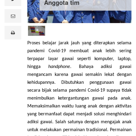
Anggota tim
e
m
a
i
print
l
Proses belajar jarak jauh yang diterapkan selama
pandemi Covid-19 membuat anak lebih sering
terpapar layar gawai seperti komputer, laptop,
hingga
handphone
. Bahaya adiksi gawai
mengancam karena gawai semakin lekat dengan
kehidupannya. Dibutuhkan penggunaan gawai
secara bijak selama pandemi Covid-19 supaya tidak
menimbulkan ketergantungan gawai pada anak.
Memaksimalkan waktu luang anak dengan aktivitas
yang bermanfaat dapat menjadi solusi menghindari
adiksi gawai. Salah satunya dengan mengajak anak
untuk melakukan permainan tradisional. Permainan