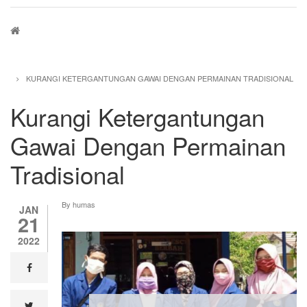
Breadcrumb
KURANGI KETERGANTUNGAN GAWAI DENGAN PERMAINAN TRADISIONAL
Kurangi Ketergantungan
Gawai Dengan Permainan
Tradisional
By
humas
JAN
21
2022
facebook
twitter