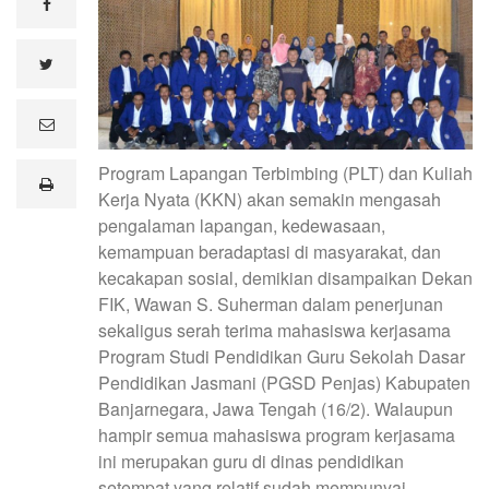
facebook
twitter
e
m
a
Program Lapangan Terbimbing (PLT) dan Kuliah
i
print
l
Kerja Nyata (KKN) akan semakin mengasah
pengalaman lapangan, kedewasaan,
kemampuan beradaptasi di masyarakat, dan
kecakapan sosial, demikian disampaikan Dekan
FIK, Wawan S. Suherman dalam penerjunan
sekaligus serah terima mahasiswa kerjasama
Program Studi Pendidikan Guru Sekolah Dasar
Pendidikan Jasmani (PGSD Penjas) Kabupaten
Banjarnegara, Jawa Tengah (16/2). Walaupun
hampir semua mahasiswa program kerjasama
ini merupakan guru di dinas pendidikan
setempat yang relatif sudah mempunyai