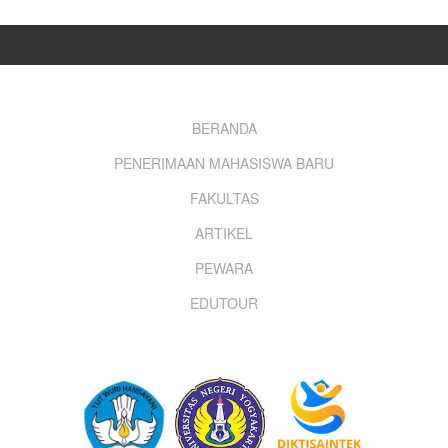
Footer
BERANDA
PENERIMAAN MAHASISWA BARU
menu
FAKULTAS
ARTIKEL
PEWARA
EDUTOUR