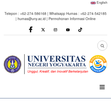
Skip
English
to
Telepon : +62-274-586168 | Whatsapp Humas : +62-274-542185
main
|
humas@uny.ac.id
|
Permohonan Informasi Online
content
facebook
Instagram
youtube
FA
FA-
SEA
DRO
TRI
0%
read