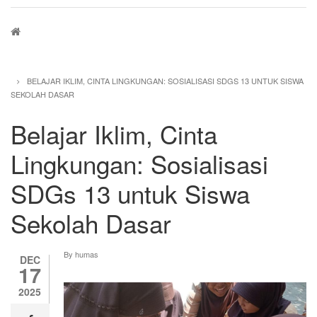
Breadcrumb
BELAJAR IKLIM, CINTA LINGKUNGAN: SOSIALISASI SDGS 13 UNTUK SISWA
SEKOLAH DASAR
Belajar Iklim, Cinta
Lingkungan: Sosialisasi
SDGs 13 untuk Siswa
Sekolah Dasar
By
humas
DEC
17
2025