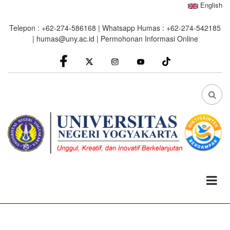
Skip
English
to
Telepon : +62-274-586168 | Whatsapp Humas : +62-274-542185
main
|
humas@uny.ac.id
|
Permohonan Informasi Online
content
facebook
Instagram
youtube
FA
FA-
SEA
DRO
TRI
0%
read