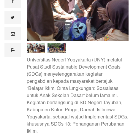
facebook
twitter
e
m
a
i
print
l
Universitas Negeri Yogyakarta (UNY) melalui
Pusat Studi Sustainable Development Goals
(SDGs) menyelenggarakan kegiatan
pengabdian kepada masyarakat bertajuk
“Belajar Iklim, Cinta Lingkungan: Sosialisasi
untuk Anak Sekolah Dasar” belum lama ini.
Kegiatan berlangsung di SD Negeri Tayuban,
Kabupaten Kulon Progo, Daerah Istimewa
Yogyakarta, sebagai wujud implementasi SDGs,
khususnya SDGs 13: Penanganan Perubahan
Iklim.