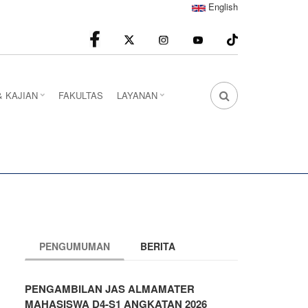
English
facebook
Instagram
youtube
& KAJIAN
FAKULTAS
LAYANAN
FA
FA-
SEARCH
DROPDOWN
TRIGGER
PENGUMUMAN
BERITA
PENGAMBILAN JAS ALMAMATER
MAHASISWA D4-S1 ANGKATAN 2026