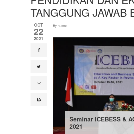
TANGGUNG JAWAB 
OCT
By
humas
22
2021
facebook
twitter
e
m
a
i
print
l
Seminar ICEBESS & 
2021