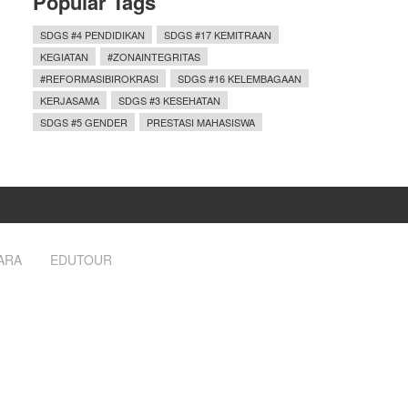
Popular Tags
SDGS #4 PENDIDIKAN
SDGS #17 KEMITRAAN
KEGIATAN
#ZONAINTEGRITAS
#REFORMASIBIROKRASI
SDGS #16 KELEMBAGAAN
KERJASAMA
SDGS #3 KESEHATAN
SDGS #5 GENDER
PRESTASI MAHASISWA
ARA
EDUTOUR