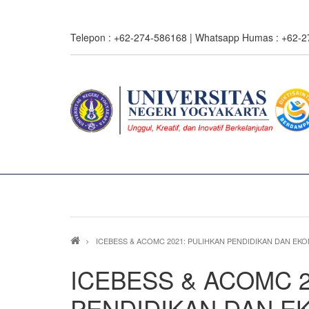
Skip
to
Telepon : +62-274-586168 | Whatsapp Humas : +62-
main
content
0%
read
Breadcrumb
ICEBESS & ACOMC 2021: PULIHKAN PENDIDIKAN DAN EK
ICEBESS & ACOMC 2
PENDIDIKAN DAN EK