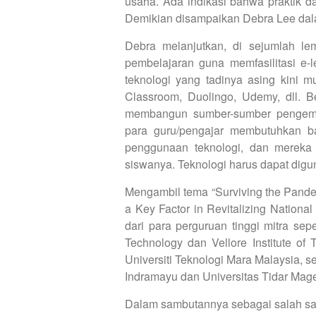
usaha. Ada indikasi bahwa praktik da
Demikian disampaikan Debra Lee da
Debra melanjutkan, di sejumlah le
pembelajaran guna memfasilitasi e-l
teknologi yang tadinya asing kini m
Classroom, Duolingo, Udemy, dll. Be
membangun sumber-sumber pengemb
para guru/pengajar membutuhkan b
penggunaan teknologi, dan mereka
siswanya. Teknologi harus dapat digun
Mengambil tema “Surviving the Pand
a Key Factor in Revitalizing Nationa
dari para perguruan tinggi mitra sep
Technology dan Vellore Institute of
Universiti Teknologi Mara Malaysia, s
Indramayu dan Universitas Tidar Mag
Dalam sambutannya sebagai salah sat