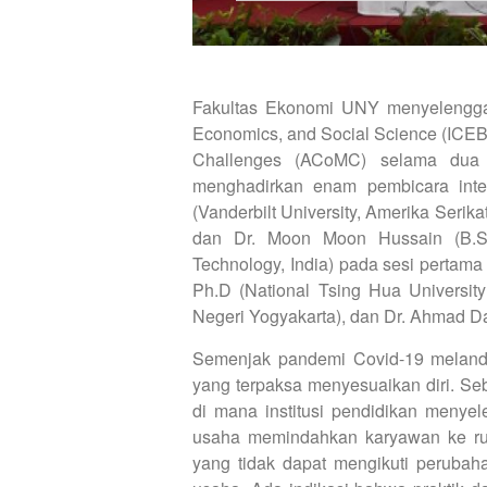
Fakultas Ekonomi UNY menyelenggara
Economics, and Social Science (ICE
Challenges (ACoMC) selama dua 
menghadirkan enam pembicara inte
(Vanderbilt University, Amerika Serikat
dan Dr. Moon Moon Hussain (B.S.
Technology, India) pada sesi pertama
Ph.D (National Tsing Hua University 
Negeri Yogyakarta), dan Dr. Ahmad Da
Semenjak pandemi Covid-19 melanda
yang terpaksa menyesuaikan diri. Se
di mana institusi pendidikan menye
usaha memindahkan karyawan ke rum
yang tidak dapat mengikuti perubah