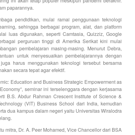
ring ini akan tetap populer meskipun pandemi berakhir.
lam paparannya.
mbaga pendidikan, mulai ramai penggunaan teknologi
earning, sehingga berbagai program, alat, dan platform
ulai luas digunakan, seperti Camtasia, Quizziz, Google
rbagai perguruan tinggi di Amerika Serikat kini mulai
angan pembelajaran masing-masing. Menurut Debra,
antuan untuk menyesuaikan pembelajarannya dengan
 juga harus menggunakan teknologi tersebut bersama
akan secara tepat agar efektif.
emic: Education and Business Strategic Empowerment as
l Economy”, seminar ini terselenggara dengan kerjasama
erti B.S. Abdur Rahman Crescent Institute of Science &
 Technology (VIT) Business School dari India, kemudian
erta dua kampus dalam negeri yaitu Universitas Wiralodra
elang.
u mitra, Dr. A. Peer Mohamed, Vice Chancellor dari BSA