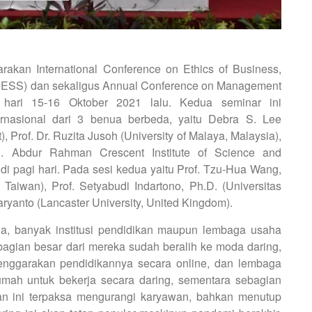
kan International Conference on Ethics of Business,
BESS) dan sekaligus Annual Conference on Management
hari 15-16 Oktober 2021 lalu. Kedua seminar ini
rnasional dari 3 benua berbeda, yaitu Debra S. Lee
), Prof. Dr. Ruzita Jusoh (University of Malaya, Malaysia),
 Abdur Rahman Crescent Institute of Science and
 di pagi hari. Pada sesi kedua yaitu Prof. Tzu-Hua Wang,
Taiwan), Prof. Setyabudi Indartono, Ph.D. (Universitas
ryanto (Lancaster University, United Kingdom).
, banyak institusi pendidikan maupun lembaga usaha
bagian besar dari mereka sudah beralih ke moda daring,
lenggarakan pendidikannya secara online, dan lembaga
ah untuk bekerja secara daring, sementara sebagian
an ini terpaksa mengurangi karyawan, bahkan menutup