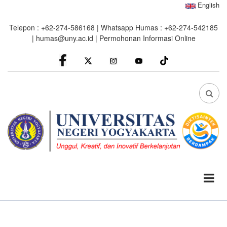
Skip
English
to
Telepon : +62-274-586168 | Whatsapp Humas : +62-274-542185
main
|
humas@uny.ac.id
|
Permohonan Informasi Online
content
facebook
Instagram
youtube
FA
FA-
SEA
DRO
TRI
0%
read