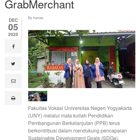
GrabMerchant
By
humas
DEC
05
2025
facebook
twitter
e
m
a
i
print
l
Fakultas Vokasi Universitas Negeri Yogyakarta
(UNY) melalui mata kuliah Pendidikan
Pembangunan Berkelanjutan (PPB) terus
berkontribusi dalam mendukung pencapaian
Sustainable Development Goals (SDGs),