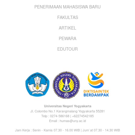
PENERIMAAN MAHASISWA BARU
menu
FAKULTAS
ARTIKEL
PEWARA
EDUTOUR
Universitas Negeri Yogyakarta
Jl. Colombo No.1 Karangmalang Yogyakarta 55281
Telp : 0274-586168 | +62274542185
Email : humas@uny.ac.id
Jam Kerja : Senin - Kamis 07.30 - 16.00 WIB | Jum`at 07.30 - 14.30 WIB