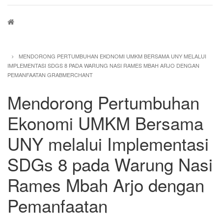
Breadcrumb
MENDORONG PERTUMBUHAN EKONOMI UMKM BERSAMA UNY MELALUI
IMPLEMENTASI SDGS 8 PADA WARUNG NASI RAMES MBAH ARJO DENGAN
PEMANFAATAN GRABMERCHANT
Mendorong Pertumbuhan
Ekonomi UMKM Bersama
UNY melalui Implementasi
SDGs 8 pada Warung Nasi
Rames Mbah Arjo dengan
Pemanfaatan