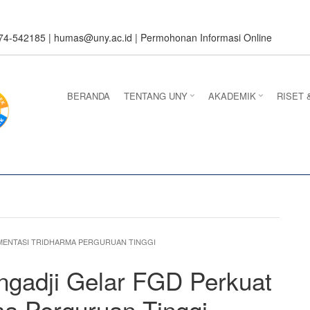
274-542185 |
humas@uny.ac.id
|
Permohonan Informasi Online
BERANDA
TENTANG UNY
AKADEMIK
RISET 
EMENTASI TRIDHARMA PERGURUAN TINGGI
adji Gelar FGD Perkuat
ma Perguruan Tinggi