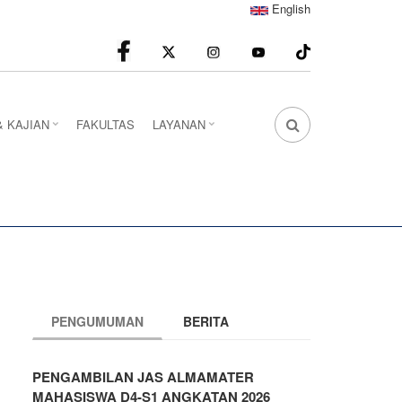
English
facebook
Instagram
youtube
& KAJIAN
FAKULTAS
LAYANAN
FA
FA-
SEARCH
DROPDOWN
TRIGGER
PENGUMUMAN
BERITA
PENGAMBILAN JAS ALMAMATER
MAHASISWA D4-S1 ANGKATAN 2026