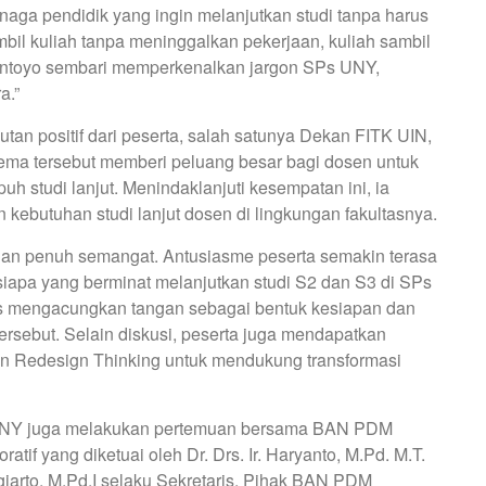
naga pendidik yang ingin melanjutkan studi tanpa harus
bil kuliah tanpa meninggalkan pekerjaan, kuliah sambil
wantoyo sembari memperkenalkan jargon SPs UNY,
a.”
tan positif dari peserta, salah satunya Dekan FITK UIN,
skema tersebut memberi peluang besar bagi dosen untuk
uh studi lanjut. Menindaklanjuti kesempatan ini, ia
ebutuhan studi lanjut dosen di lingkungan fakultasnya.
dan penuh semangat. Antusiasme peserta semakin terasa
iapa yang berminat melanjutkan studi S2 dan S3 di SPs
s mengacungkan tangan sebagai bentuk kesiapan dan
rsebut. Selain diskusi, peserta juga mendapatkan
n Redesign Thinking untuk mendukung transformasi
s UNY juga melakukan pertemuan bersama BAN PDM
atif yang diketuai oleh Dr. Drs. Ir. Haryanto, M.Pd. M.T.
iarto, M.Pd.I selaku Sekretaris. Pihak BAN PDM