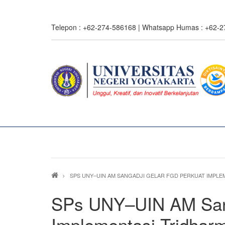
Skip
to
Telepon : +62-274-586168 | Whatsapp Humas : +62-
main
content
0%
read
Breadcrumb
SPS UNY–UIN AM SANGADJI GELAR FGD PERKUAT IMPL
SPs UNY–UIN AM Sang
Implementasi Tridhar