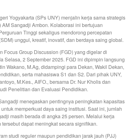
eri Yogyakarta (SPs UNY) menjalin kerja sama strategis
) AM Sangadji Ambon. Kolaborasi ini bertujuan
Perguruan Tinggi sekaligus mendorong percepatan
) unggul, kreatif, inovatif, dan berdaya saing global.
n Focus Group Discussion (FGD) yang digelar di
Selasa, 2 September 2025. FGD ini dipimpin langsung
idin Wakano, M.Ag, didampingi para Dekan, Wakil Dekan,
endidikan, serta mahasiswa S1 dan S2. Dari pihak UNY,
antoyo, M.Kes., AIFO., bersama Dr. Nur Kholis dan
di Penelitian dan Evaluasi Pendidikan.
angadji menegaskan pentingnya peningkatan kapasitas
tuk memperkuat daya saing institusi. Saat ini, jumlah
adji masih berada di angka 25 persen. Melalui kerja
ersebut dapat meningkat secara signifikan.
 studi reguler maupun pendidikan jarak jauh (PJJ)