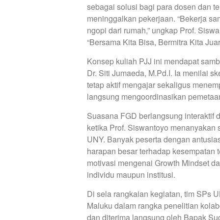
sebagai solusi bagi para dosen dan te
meninggalkan pekerjaan. “Bekerja sam
ngopi dari rumah,” ungkap Prof. Sis
“Bersama Kita Bisa, Bermitra Kita Juar
Konsep kuliah PJJ ini mendapat sambu
Dr. Siti Jumaeda, M.Pd.I. Ia menilai 
tetap aktif mengajar sekaligus menemp
langsung mengoordinasikan pemetaan k
Suasana FGD berlangsung interaktif 
ketika Prof. Siswantoyo menanyakan s
UNY. Banyak peserta dengan antusia
harapan besar terhadap kesempatan te
motivasi mengenai Growth Mindset da
individu maupun institusi.
Di sela rangkaian kegiatan, tim SP
Maluku dalam rangka penelitian kolabor
dan diterima langsung oleh Bapak Sug