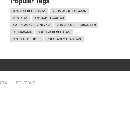
Popular Tags
SDGS #4 PENDIDIKAN
SDGS #17 KEMITRAAN
KEGIATAN
#ZONAINTEGRITAS
#REFORMASIBIROKRASI
SDGS #16 KELEMBAGAAN
KERJASAMA
SDGS #3 KESEHATAN
SDGS #5 GENDER
PRESTASI MAHASISWA
ARA
EDUTOUR