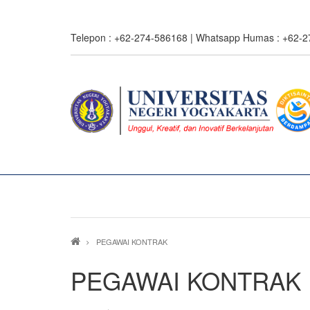
Skip
to
Telepon : +62-274-586168 | Whatsapp Humas : +62-
main
content
Breadcrumb
PEGAWAI KONTRAK
PEGAWAI KONTRAK