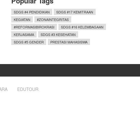
Popular Tags
SDGS #4 PENDIDIKAN
SDGS #17 KEMITRAAN
KEGIATAN
#ZONAINTEGRITAS
#REFORMASIBIROKRASI
SDGS #16 KELEMBAGAAN
KERJASAMA
SDGS #3 KESEHATAN
SDGS #5 GENDER
PRESTASI MAHASISWA
ARA
EDUTOUR