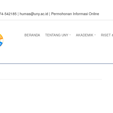
274-542185 |
humas@uny.ac.id
|
Permohonan Informasi Online
BERANDA
TENTANG UNY
AKADEMIK
RISET 