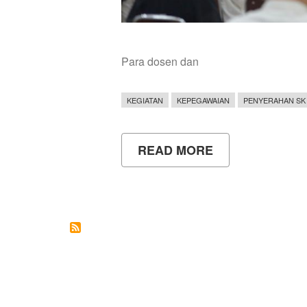
Para dosen dan
KEGIATAN
KEPEGAWAIAN
PENYERAHAN SK
READ MORE
ABOUT
PENYERAHAN
SK
REKTOR
BAGI
DOSEN
DAN
TENAGA
KEPENDIDIKAN
NON-
PNS