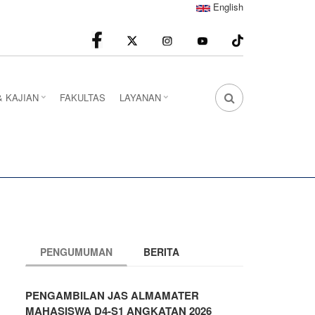
English
facebook
Instagram
youtube
& KAJIAN
FAKULTAS
LAYANAN
FA
FA-
SEARCH
DROPDOWN
TRIGGER
PENGUMUMAN
BERITA
PENGAMBILAN JAS ALMAMATER
MAHASISWA D4-S1 ANGKATAN 2026