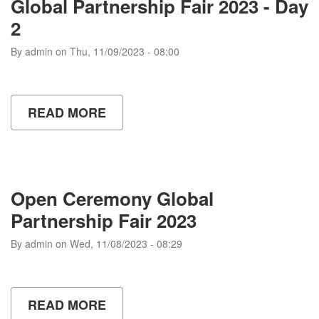
Global Partnership Fair 2023 - Day
NEGERI
YOGYAKARTA
2
By
admin
on
Thu, 11/09/2023 - 08:00
READ MORE
ABOUT
GLOBAL
PARTNERSHIP
FAIR
2023
-
DAY
Open Ceremony Global
2
Partnership Fair 2023
By
admin
on
Wed, 11/08/2023 - 08:29
READ MORE
ABOUT
OPEN