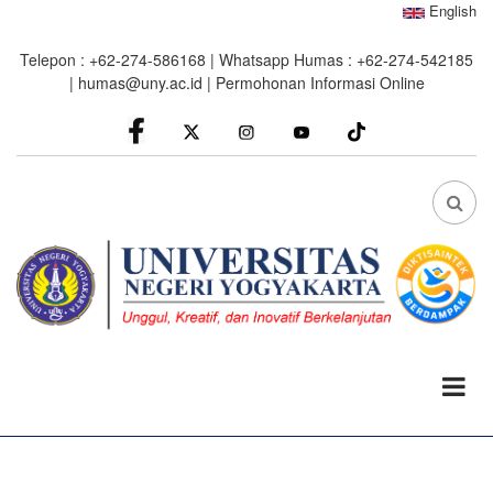
Skip
English
to
Telepon : +62-274-586168 | Whatsapp Humas : +62-274-542185
main
|
humas@uny.ac.id
|
Permohonan Informasi Online
content
facebook
Instagram
youtube
FA
FA-
SEA
DRO
TRI