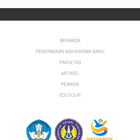
Footer
BERANDA
PENERIMAAN MAHASISWA BARU
menu
FAKULTAS
ARTIKEL
PEWARA
EDUTOUR