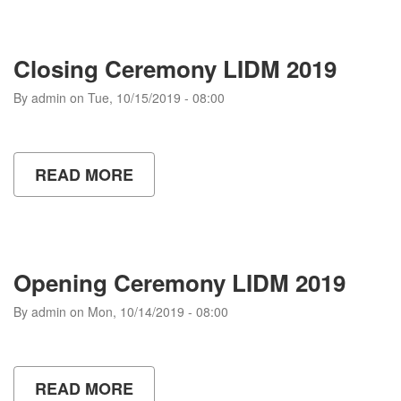
BESAR
PROF.
DRS.
SURANTO,
Closing Ceremony LIDM 2019
M.PD.,
M.SI.
By
admin
on
Tue, 10/15/2019 - 08:00
&
PROF.
SAEFUR
ROCHMAT,
S.PD.,
READ MORE
ABOUT
M.IR.,
CLOSING
PH.D
CEREMONY
LIDM
2019
Opening Ceremony LIDM 2019
By
admin
on
Mon, 10/14/2019 - 08:00
READ MORE
ABOUT