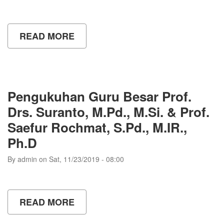
READ MORE
ABOUT
PENERIMAAN
MAHASISWA
BARU
&
PKKMB
UNY
Pengukuhan Guru Besar Prof.
TAHUN
2023
Drs. Suranto, M.Pd., M.Si. & Prof.
|
Saefur Rochmat, S.Pd., M.IR.,
PART
1
Ph.D
By
admin
on
Sat, 11/23/2019 - 08:00
READ MORE
ABOUT
PENGUKUHAN
GURU