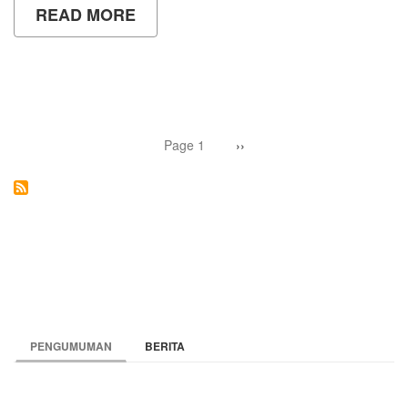
READ MORE
ABOUT
PKKMB
UNY
2019
(PART
2)
Pagination
Page 1
Next
››
page
PENGUMUMAN
BERITA