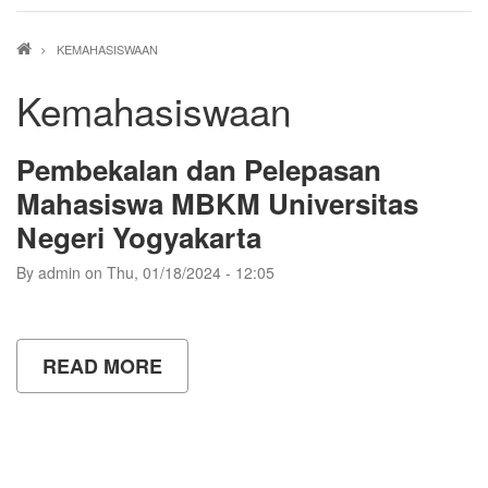
Breadcrumb
KEMAHASISWAAN
Kemahasiswaan
Pembekalan dan Pelepasan
Mahasiswa MBKM Universitas
Negeri Yogyakarta
By
admin
on
Thu, 01/18/2024 - 12:05
READ MORE
ABOUT
PEMBEKALAN
DAN
PELEPASAN
MAHASISWA
MBKM
UNIVERSITAS