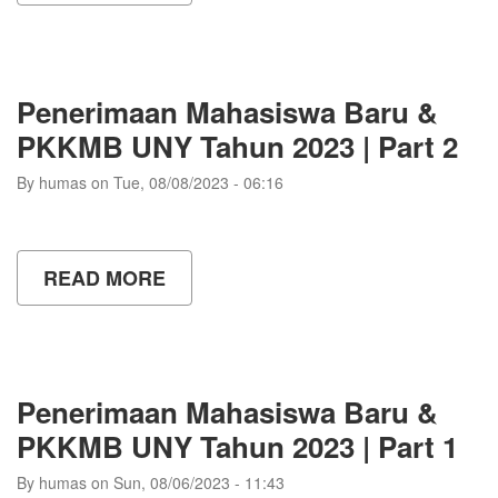
CEREMONY
GLOBAL
PARTNERSHIP
FAIR
2023
Penerimaan Mahasiswa Baru &
PKKMB UNY Tahun 2023 | Part 2
By
humas
on
Tue, 08/08/2023 - 06:16
READ MORE
ABOUT
PENERIMAAN
MAHASISWA
BARU
&
PKKMB
UNY
Penerimaan Mahasiswa Baru &
TAHUN
2023
PKKMB UNY Tahun 2023 | Part 1
|
PART
By
humas
on
Sun, 08/06/2023 - 11:43
2