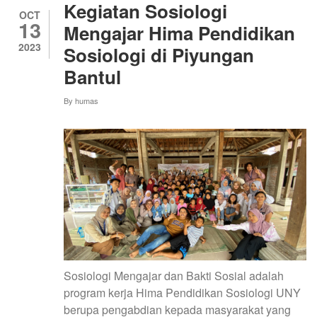
APLIKASI
Kegiatan Sosiologi
BANK
OCT
13
SAMPAH
Mengajar Hima Pendidikan
BAGI
2023
Sosiologi di Piyungan
WARGA
GONDOLAYU
Bantul
LOR
By
humas
Sosiologi Mengajar dan Bakti Sosial adalah
program kerja Hima Pendidikan Sosiologi UNY
berupa pengabdian kepada masyarakat yang