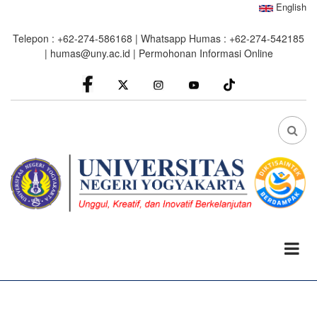
Skip
English
to
Telepon : +62-274-586168 | Whatsapp Humas : +62-274-542185
main
|
humas@uny.ac.id
|
Permohonan Informasi Online
content
facebook
Instagram
youtube
FA
FA-
SEA
DRO
TRI