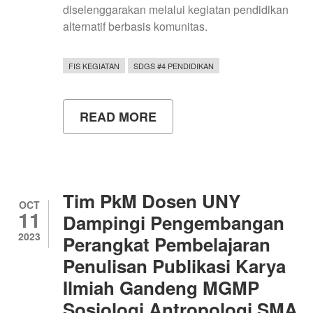
diselenggarakan melalui kegiatan pendidikan
alternatif berbasis komunitas.
FIS KEGIATAN
SDGS #4 PENDIDIKAN
READ MORE
ABOUT
KEGIATAN
SOSIOLOGI
MENGAJAR
HIMA
PENDIDIKAN
SOSIOLOGI
Tim PkM Dosen UNY
DI
OCT
11
PIYUNGAN
Dampingi Pengembangan
BANTUL
2023
Perangkat Pembelajaran
Penulisan Publikasi Karya
Ilmiah Gandeng MGMP
Sosiologi Antropologi SMA