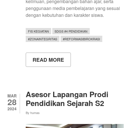
keilmuan, pengembangan bahan ajar, serta
penggunaan media pembelajaran yang sesuai
dengan kebutuhan dan karakter siswa.
FIS KEGIATAN
SDGS #4 PENDIDIKAN
#ZONAINTEGRITAS
#REFORMASIBIROKRASI
READ MORE
ABOUT
ADAKAN
WORKSHOP
DAN
MEDIA
EXPO
#2,
Asesor Lapangan Prodi
LABORATORIUM
MAR
28
PENDIDIKAN
Pendidikan Sejarah S2
SOSIOLOGI
2024
TUAI
By
humas
APRESIASI
DARI
PARA