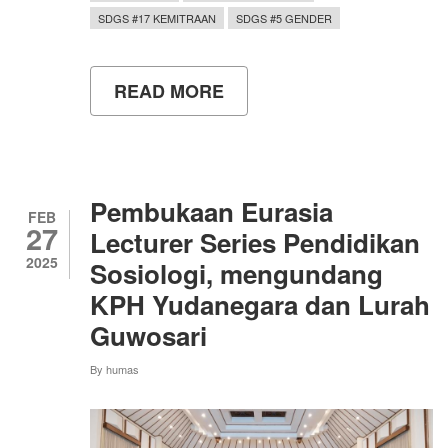
SDGS #17 KEMITRAAN
SDGS #5 GENDER
READ MORE
ABOUT
MENGUPAYAKAN
PEMBERDAYAAN
MASYARAKAT
BERKESETARAAN
MELALUI
GEDSI
Pembukaan Eurasia
(GENDER
FEB
27
EQUITY,
Lecturer Series Pendidikan
DISABILITY,
2025
Sosiologi, mengundang
AND
SOCIAL
KPH Yudanegara dan Lurah
INCLUSION)
Guwosari
By
humas