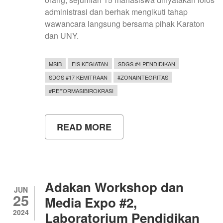
administrasi dan berhak mengikuti tahap
wawancara langsung bersama pihak Karaton
dan UNY.
MSIB
FIS KEGIATAN
SDGS #4 PENDIDIKAN
SDGS #17 KEMITRAAN
#ZONAINTEGRITAS
#REFORMASIBIROKRASI
READ MORE
ABOUT
TIM
UNY
KERJASAMA
KAWEDANAN
TANDHA
YEKTI
Adakan Workshop dan
KARATON
JUN
25
NGAYOGYAKARTA
Media Expo #2,
HADININGRAT
2024
Laboratorium Pendidikan
LAKUKAN