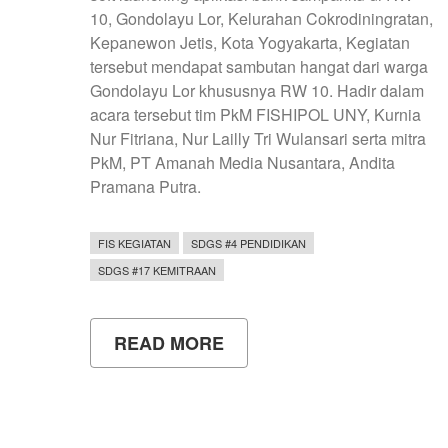
10, Gondolayu Lor, Kelurahan Cokrodiningratan,
Kepanewon Jetis, Kota Yogyakarta, Kegiatan
tersebut mendapat sambutan hangat dari warga
Gondolayu Lor khususnya RW 10. Hadir dalam
acara tersebut tim PkM FISHIPOL UNY, Kurnia
Nur Fitriana, Nur Lailly Tri Wulansari serta mitra
PkM, PT Amanah Media Nusantara, Andita
Pramana Putra.
FIS KEGIATAN
SDGS #4 PENDIDIKAN
SDGS #17 KEMITRAAN
READ MORE
ABOUT
TIM
PKM
FISHIPOL
UNY,
KEMBANGKAN