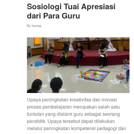
SELEKSI
Sosiologi Tuai Apresiasi
MAHASISWA
MAGANG
dari Para Guru
MBKM
PROGRAM
By
humas
DANA
PADANAN
Upaya peningkatan kreativitas dan inovasi
proses pembelajaran merupakan salah satu
tuntutan yang dialami guru sebagai seorang
pendidik. Upaya tersebut dapat dilakukan
melalui peningkatan kompetensi pedagogi dan