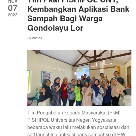
UMKM
NOV
07
BERBASIS
Kembangkan Aplikasi Bank
EKONOMI
2023
Sampah Bagi Warga
KREATIF
DI
Gondolayu Lor
KALURAHAN
SENDANGARUM
By
humas
Tim Pengabdian kepada Masyarakat (PkM)
FISHIPOL Universitas Negeri Yogyakarta
beberapa waktu lalu melakukan sosialisasi dan
soft launching aplikasi bank sampahku di RW