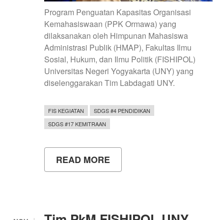
Program Penguatan Kapasitas Organisasi
Kemahasiswaan (PPK Ormawa) yang
dilaksanakan oleh Himpunan Mahasiswa
Administrasi Publik (HMAP), Fakultas Ilmu
Sosial, Hukum, dan Ilmu Politik (FISHIPOL)
Universitas Negeri Yogyakarta (UNY) yang
diselenggarakan Tim Labdagati UNY.
FIS KEGIATAN
SDGS #4 PENDIDIKAN
SDGS #17 KEMITRAAN
READ MORE
ABOUT
PPK
ORMAWA
HMAP
FISHIPOL
UNY
OPTIMALISASI
Tim PkM FISHIPOL UNY,