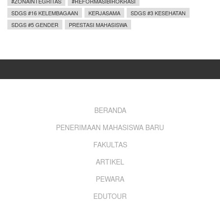
#ZONAINTEGRITAS
#REFORMASIBIROKRASI
SDGS #16 KELEMBAGAAN
KERJASAMA
SDGS #3 KESEHATAN
SDGS #5 GENDER
PRESTASI MAHASISWA
Footer
BERANDA
PENERIMAAN MAHASISWA BARU
menu
FAKULTAS
ARTIKEL
PEWARA
EDUTOUR