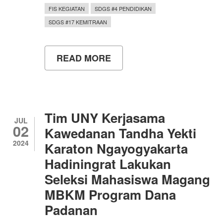
FIS KEGIATAN
SDGS #4 PENDIDIKAN
SDGS #17 KEMITRAAN
READ MORE
ABOUT
PEMBUKAAN
EURASIA
LECTURER
SERIES
PENDIDIKAN
SOSIOLOGI,
Tim UNY Kerjasama
MENGUNDANG
JUL
02
KPH
Kawedanan Tandha Yekti
YUDANEGARA
2024
Karaton Ngayogyakarta
DAN
LURAH
Hadiningrat Lakukan
GUWOSARI
Seleksi Mahasiswa Magang
MBKM Program Dana
Padanan