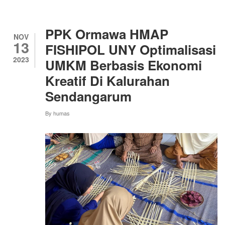
RATU
ADIL:
RAMALAN
JAYABAYA
PPK Ormawa HMAP
DAN
NOV
13
SEJARAH
FISHIPOL UNY Optimalisasi
PERLAWANAN
2023
UMKM Berbasis Ekonomi
WONG
CILIK
Kreatif Di Kalurahan
Sendangarum
By
humas