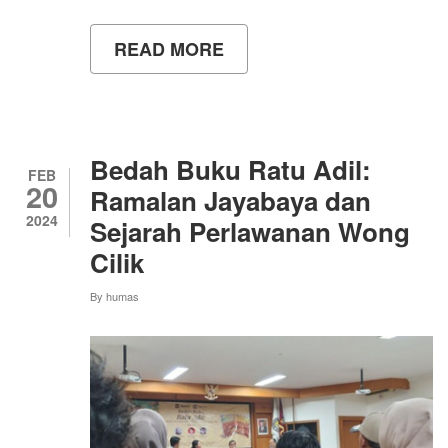
READ MORE
ABOUT
ASESOR
LAPANGAN
PRODI
PENDIDIKAN
SEJARAH
S2
Bedah Buku Ratu Adil:
FEB
20
Ramalan Jayabaya dan
2024
Sejarah Perlawanan Wong
Cilik
By
humas