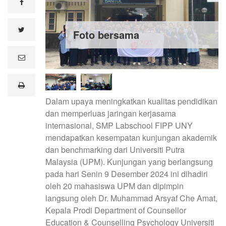
facebook
twitter
Foto bersama
e
m
a
i
print
l
Dalam upaya meningkatkan kualitas pendidikan
dan memperluas jaringan kerjasama
internasional, SMP Labschool FIPP UNY
mendapatkan kesempatan kunjungan akademik
dan benchmarking dari Universiti Putra
Malaysia (UPM). Kunjungan yang berlangsung
pada hari Senin 9 Desember 2024 ini dihadiri
oleh 20 mahasiswa UPM dan dipimpin
langsung oleh Dr. Muhammad Arsyaf Che Amat,
Kepala Prodi Department of Counsellor
Education & Counselling Psychology Universiti