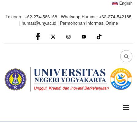
Skip
English
to
Telepon : +62-274-586168 | Whatsapp Humas : +62-274-542185
main
|
humas@uny.ac.id
|
Permohonan Informasi Online
content
facebook
Instagram
youtube
FA
FA-
SEA
DRO
TRI
0%
read