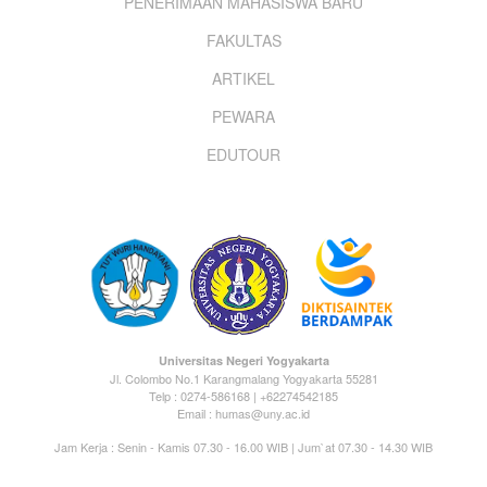
PENERIMAAN MAHASISWA BARU
menu
FAKULTAS
ARTIKEL
PEWARA
EDUTOUR
Universitas Negeri Yogyakarta
Jl. Colombo No.1 Karangmalang Yogyakarta 55281
Telp : 0274-586168 | +62274542185
Email : humas@uny.ac.id
Jam Kerja : Senin - Kamis 07.30 - 16.00 WIB | Jum`at 07.30 - 14.30 WIB