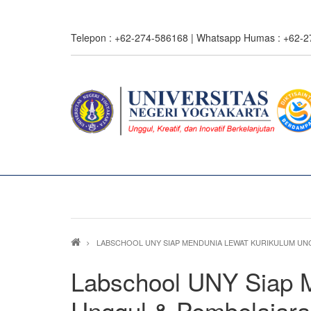
Skip
to
Telepon : +62-274-586168 | Whatsapp Humas : +62-
main
content
0%
read
Breadcrumb
LABSCHOOL UNY SIAP MENDUNIA LEWAT KURIKULUM U
Labschool UNY Siap 
Unggul & Pembelajara