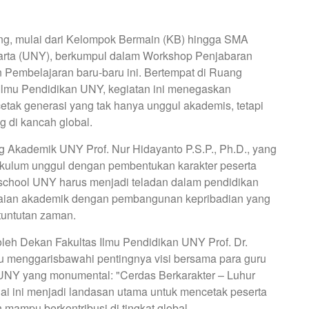
ang, mulai dari Kelompok Bermain (KB) hingga SMA
karta (UNY), berkumpul dalam Workshop Penjabaran
Pembelajaran baru-baru ini. Bertempat di Ruang
 Ilmu Pendidikan UNY, kegiatan ini menegaskan
ak generasi yang tak hanya unggul akademis, tetapi
g di kancah global.
g Akademik UNY Prof. Nur Hidayanto P.S.P., Ph.D., yang
ikulum unggul dengan pembentukan karakter peserta
school UNY harus menjadi teladan dalam pendidikan
ian akademik dengan pembangunan kepribadian yang
tuntutan zaman.
 oleh Dekan Fakultas Ilmu Pendidikan UNY Prof. Dr.
au menggarisbawahi pentingnya visi bersama para guru
UNY yang monumental: "Cerdas Berkarakter – Luhur
lai ini menjadi landasan utama untuk mencetak peserta
 mampu berkontribusi di tingkat global.