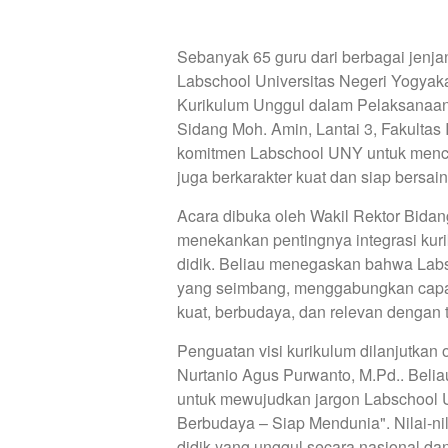
Sebanyak 65 guru dari berbagai jenj
Labschool Universitas Negeri Yogya
Kurikulum Unggul dalam Pelaksanaan 
Sidang Moh. Amin, Lantai 3, Fakultas
komitmen Labschool UNY untuk mencet
juga berkarakter kuat dan siap bersain
Acara dibuka oleh Wakil Rektor Bidan
menekankan pentingnya integrasi kur
didik. Beliau menegaskan bahwa Lab
yang seimbang, menggabungkan capa
kuat, berbudaya, dan relevan dengan 
Penguatan visi kurikulum dilanjutkan
Nurtanio Agus Purwanto, M.Pd.. Beli
untuk mewujudkan jargon Labschool 
Berbudaya – Siap Mendunia". Nilai-ni
didik yang unggul secara nasional dan