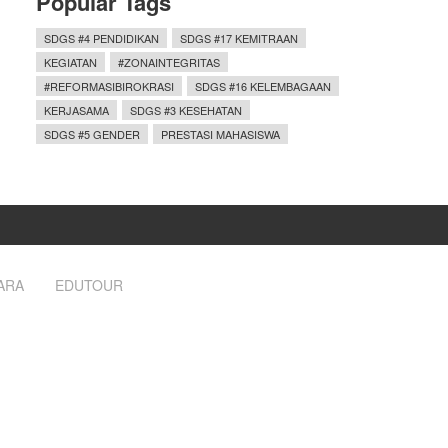
Popular Tags
SDGS #4 PENDIDIKAN
SDGS #17 KEMITRAAN
KEGIATAN
#ZONAINTEGRITAS
#REFORMASIBIROKRASI
SDGS #16 KELEMBAGAAN
KERJASAMA
SDGS #3 KESEHATAN
SDGS #5 GENDER
PRESTASI MAHASISWA
ARA
EDUTOUR