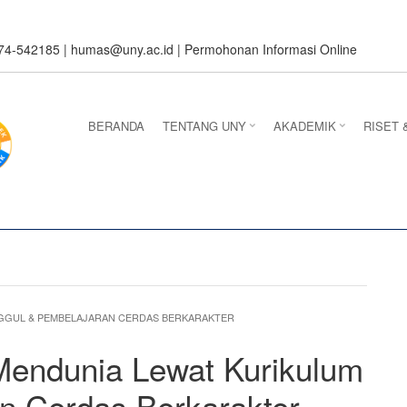
274-542185 |
humas@uny.ac.id
|
Permohonan Informasi Online
BERANDA
TENTANG UNY
AKADEMIK
RISET 
NGGUL & PEMBELAJARAN CERDAS BERKARAKTER
Mendunia Lewat Kurikulum
n Cerdas Berkarakter