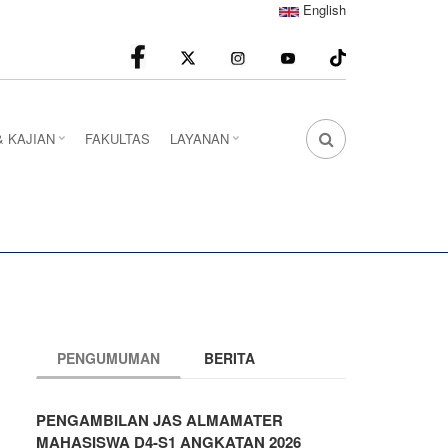
English
facebook
Instagram
youtube
& KAJIAN
FAKULTAS
LAYANAN
FA
FA-
SEARCH
DROPDOWN
TRIGGER
PENGUMUMAN
BERITA
PENGAMBILAN JAS ALMAMATER
MAHASISWA D4-S1 ANGKATAN 2026