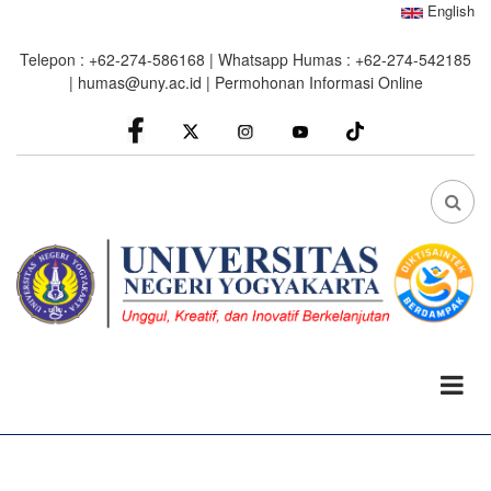
Skip
English
to
Telepon : +62-274-586168 | Whatsapp Humas : +62-274-542185
main
|
humas@uny.ac.id
|
Permohonan Informasi Online
content
facebook
Instagram
youtube
FA
FA-
SEA
DRO
TRI
0%
read