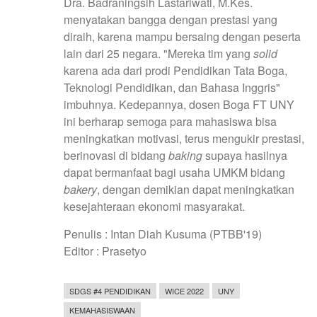
Dra. Badraningsih Lastariwati, M.Kes.
menyatakan bangga dengan prestasi yang
diraih, karena mampu bersaing dengan peserta
lain dari 25 negara. "Mereka tim yang
solid
karena ada dari prodi Pendidikan Tata Boga,
Teknologi Pendidikan, dan Bahasa Inggris"
imbuhnya. Kedepannya, dosen Boga FT UNY
ini berharap semoga para mahasiswa bisa
meningkatkan motivasi, terus mengukir prestasi,
berinovasi di bidang
baking
supaya hasilnya
dapat bermanfaat bagi usaha UMKM bidang
bakery
, dengan demikian dapat meningkatkan
kesejahteraan ekonomi masyarakat.
Penulis : Intan Diah Kusuma (PTBB'19)
Editor : Prasetyo
SDGS #4 PENDIDIKAN
WICE 2022
UNY
KEMAHASISWAAN