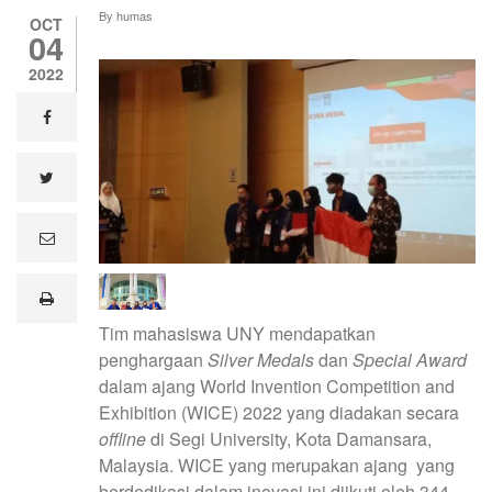
By
humas
OCT
04
2022
facebook
twitter
e
m
a
i
print
l
Tim mahasiswa UNY mendapatkan
penghargaan
Silver Medals
dan
Special Award
dalam ajang World Invention Competition and
Exhibition (WICE) 2022 yang diadakan secara
offline
di Segi University, Kota Damansara,
Malaysia. WICE yang merupakan ajang yang
berdedikasi dalam inovasi ini diikuti oleh 344