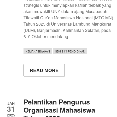
strategis untuk menyiapkan kafilah terbaik yang
akan mewakili UNY dalam ajang Musabaqah
Tilawatil Qur’an Mahasiswa Nasional (MTQ MN)
Tahun 2025 di Universitas Lambung Mangkurat
(ULM), Banjarmasin, Kalimantan Selatan, pada
6–9 Oktober mendatang.
KEMAHASISWAAN
SDGS #4 PENDIDIKAN
READ MORE
ABOUT
UNY
PERKUAT
PEMBINAAN
SPIRITUAL
MAHASISWA
MELALUI
Pelantikan Pengurus
SELEKSI
JAN
31
TILAWATIL
Organisasi Mahasiswa
QUR’AN
2025