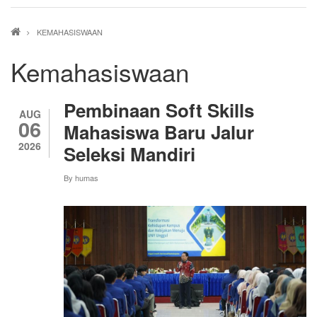
Breadcrumb
KEMAHASISWAAN
Kemahasiswaan
Pembinaan Soft Skills
AUG
06
Mahasiswa Baru Jalur
2026
Seleksi Mandiri
By
humas