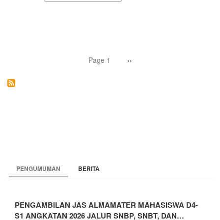
KONTINGEN
UNY
MENGIKUTI
PON
XXI
ACEH-
Pagination
SUMUT
Page 1
Next
››
page
2024
PENGUMUMAN
BERITA
PENGAMBILAN JAS ALMAMATER MAHASISWA D4-
S1 ANGKATAN 2026 JALUR SNBP, SNBT, DAN…