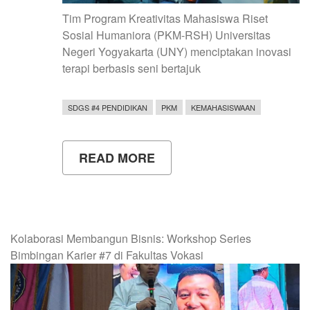
Tim Program Kreativitas Mahasiswa Riset
Sosial Humaniora (PKM-RSH) Universitas
Negeri Yogyakarta (UNY) menciptakan inovasi
terapi berbasis seni bertajuk
SDGS #4 PENDIDIKAN
PKM
KEMAHASISWAAN
READ MORE
ABOUT
ZINE
THERAPY:
DARI
SENI
UNTUK
MEMBANTU
Kolaborasi Membangun Bisnis: Workshop Series
REGULASI
Bimbingan Karier #7 di Fakultas Vokasi
EMOSI