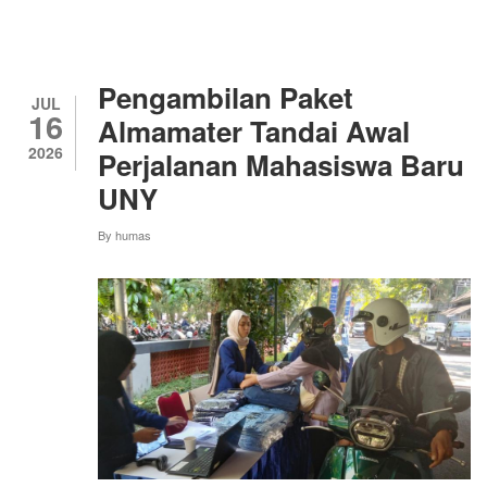
BARU
ANTUSIAS
AMBIL
JAS
ALMAMATER,
Pengambilan Paket
RELA
JUL
16
DATANG
Almamater Tandai Awal
DARI
2026
Perjalanan Mahasiswa Baru
KEBUMEN
BERSAMA
UNY
ORANG
TUA
By
humas