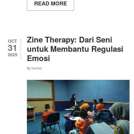
READ MORE
ABOUT
PENGAMBILAN
PAKET
ALMAMATER
TANDAI
AWAL
PERJALANAN
Zine Therapy: Dari Seni
MAHASISWA
OCT
31
BARU
untuk Membantu Regulasi
UNY
2025
Emosi
By
humas