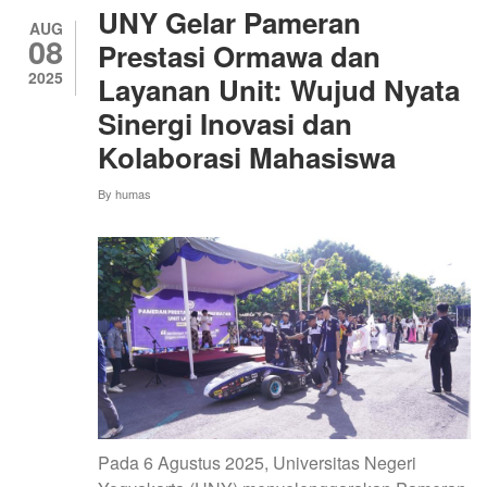
UNY Gelar Pameran
Kolaborasi
AUG
08
Membangun
Prestasi Ormawa dan
Bisnis:
2025
Layanan Unit: Wujud Nyata
Workshop
Sinergi Inovasi dan
Series
Bimbingan
Kolaborasi Mahasiswa
Karier
By
humas
#7
di
Fakultas
Vokasi
Pada 6 Agustus 2025, Universitas Negeri