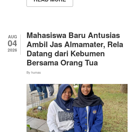
PEMBINAAN
SOFT
SKILLS
MAHASISWA
BARU
JALUR
Mahasiswa Baru Antusias
SELEKSI
AUG
04
MANDIRI
Ambil Jas Almamater, Rela
2026
Datang dari Kebumen
Bersama Orang Tua
By
humas