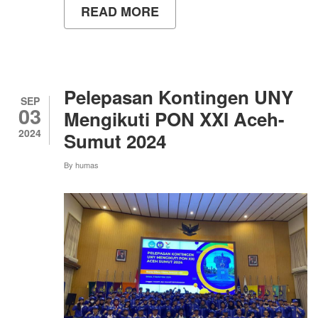
READ MORE
ABOUT
EVALUASI
DAN
APRESIASI
KEIKUTSERTAAN
KONTINGEN
UNY
Pelepasan Kontingen UNY
PADA
SEP
03
KOMPETISI
Mengikuti PON XXI Aceh-
BPTI
2024
Sumut 2024
PUSPRESNAS
DAN
DITJEN
By
humas
BELMAWA
KEMDIKBUDRISTEK
TAHUN
2024