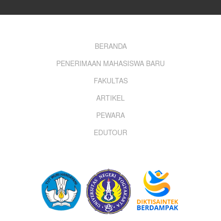
Footer
BERANDA
PENERIMAAN MAHASISWA BARU
menu
FAKULTAS
ARTIKEL
PEWARA
EDUTOUR