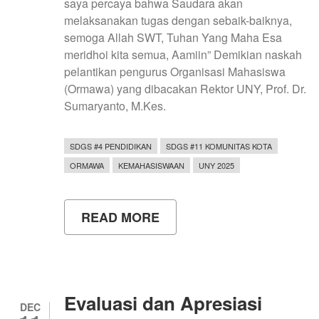
saya percaya bahwa Saudara akan
melaksanakan tugas dengan sebaik-baiknya,
semoga Allah SWT, Tuhan Yang Maha Esa
meridhoi kita semua, Aamiin” Demikian naskah
pelantikan pengurus Organisasi Mahasiswa
(Ormawa) yang dibacakan Rektor UNY, Prof. Dr.
Sumaryanto, M.Kes.
SDGS #4 PENDIDIKAN
SDGS #11 KOMUNITAS KOTA
ORMAWA
KEMAHASISWAAN
UNY 2025
READ MORE
ABOUT
PELANTIKAN
PENGURUS
ORGANISASI
MAHASISWA
TAHUN
2025
Evaluasi dan Apresiasi
DEC