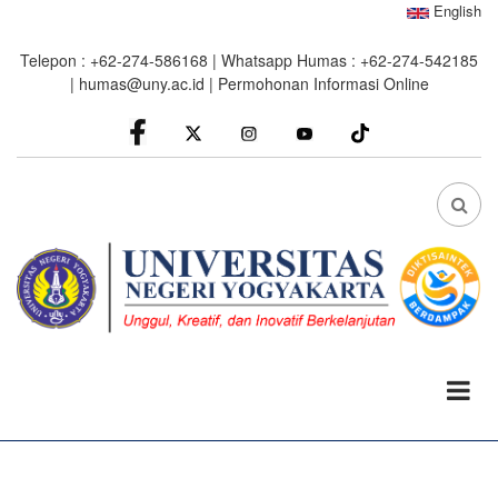
Skip
English
to
Telepon : +62-274-586168 | Whatsapp Humas : +62-274-542185
main
|
humas@uny.ac.id
|
Permohonan Informasi Online
content
facebook
Instagram
youtube
FA
FA-
SEA
DRO
TRI