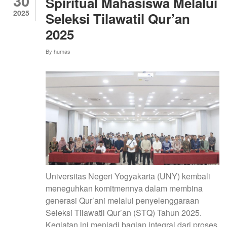
30
Spiritual Mahasiswa Melalui
WUJUD
2025
Seleksi Tilawatil Qur’an
NYATA
SINERGI
2025
INOVASI
DAN
By
humas
KOLABORASI
MAHASISWA
Universitas Negeri Yogyakarta (UNY) kembali
meneguhkan komitmennya dalam membina
generasi Qur’ani melalui penyelenggaraan
Seleksi Tilawatil Qur’an (STQ) Tahun 2025.
Kegiatan ini menjadi bagian integral dari proses