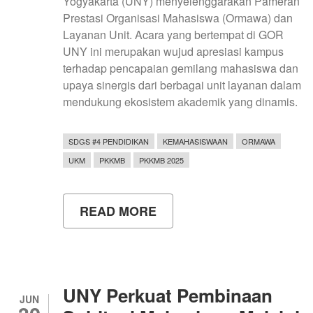
Yogyakarta (UNY) menyelenggarakan Pameran
Prestasi Organisasi Mahasiswa (Ormawa) dan
Layanan Unit. Acara yang bertempat di GOR
UNY ini merupakan wujud apresiasi kampus
terhadap pencapaian gemilang mahasiswa dan
upaya sinergis dari berbagai unit layanan dalam
mendukung ekosistem akademik yang dinamis.
SDGS #4 PENDIDIKAN
KEMAHASISWAAN
ORMAWA
UKM
PKKMB
PKKMB 2025
READ MORE
ABOUT
UNY
GELAR
PAMERAN
PRESTASI
ORMAWA
DAN
UNY Perkuat Pembinaan
LAYANAN
JUN
UNIT: