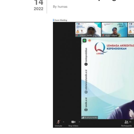
14
PANCASILA
By
humas
DAN
2022
KEWARGANEG