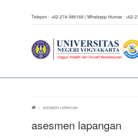
Skip
to
Telepon : +62-274-586168 | Whatsapp Humas : +62-
main
content
Breadcrumb
ASESMEN LAPANGAN
asesmen lapangan