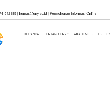
274-542185 |
humas@uny.ac.id
|
Permohonan Informasi Online
BERANDA
TENTANG UNY
AKADEMIK
RISET 