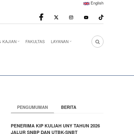
English
facebook
Instagram
youtube
& KAJIAN
FAKULTAS
LAYANAN
FA
FA-
SEARCH
DROPDOWN
TRIGGER
PENGUMUMAN
BERITA
PENERIMA KIP KULIAH UNY TAHUN 2026
JALUR SNBP DAN UTBK-SNBT