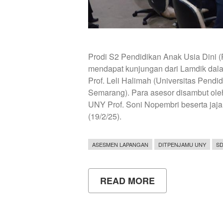
Prodi S2 Pendidikan Anak Usia Dini 
mendapat kunjungan dari Lamdik dal
Prof. Leli Halimah (Universitas Pendi
Semarang). Para asesor disambut ol
UNY Prof. Soni Nopembri beserta jaja
(19/2/25).
ASESMEN LAPANGAN
DITPENJAMU UNY
SD
READ MORE
ABOUT
ASESOR
LAPANGAN
PRODI
S2