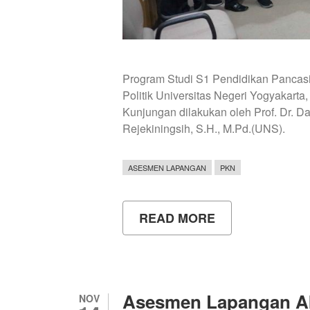
Program Studi S1 Pendidikan Pancasi
Politik Universitas Negeri Yogyakart
Kunjungan dilakukan oleh Prof. Dr. D
Rejekiningsih, S.H., M.Pd.(UNS).
ASESMEN LAPANGAN
PKN
READ MORE
ABOUT
ASESMEN
LAPANGAN
AKREDITASI
PROGRAM
STUDI
S1
Asesmen Lapangan Ak
NOV
PENDIDIKAN