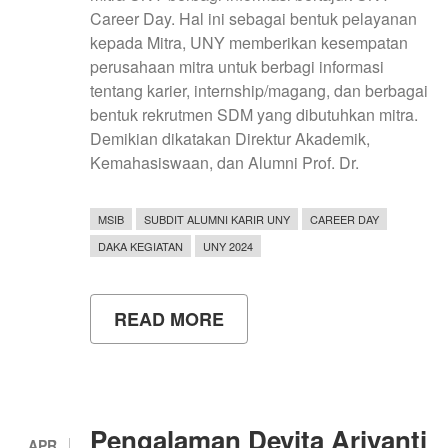
Career Day. Hal ini sebagai bentuk pelayanan
kepada Mitra, UNY memberikan kesempatan
perusahaan mitra untuk berbagi informasi
tentang karier, internship/magang, dan berbagai
bentuk rekrutmen SDM yang dibutuhkan mitra.
Demikian dikatakan Direktur Akademik,
Kemahasiswaan, dan Alumni Prof. Dr.
MSIB
SUBDIT ALUMNI KARIR UNY
CAREER DAY
DAKA KEGIATAN
UNY 2024
READ MORE
ABOUT
UNY CAREER
DAY:
RAIH
KARIER
TERBAIKMU
BERSAMA
Pengalaman Devita Ariyanti
UNY
APR