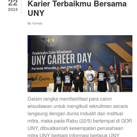
22
ASIA
Karier Terbaikmu Bersama
TIMUR
2024
UNY
By
humas
Dalam rangka memfasilitasi para calon
wisudawan untuk mengikuti rekruitmen secara
langsung dengan dunia industri dan institusi
mitra, maka pada Rabu (22/5) bertempat di GOR
UNY, dibuatkanlah kesempatan perusahaan
mitra UNY berbagi informasi bertajuk UNY