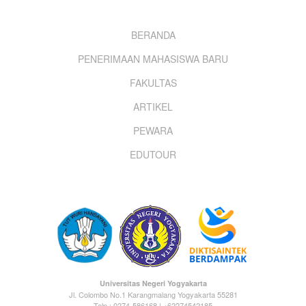
Footer
BERANDA
PENERIMAAN MAHASISWA BARU
menu
FAKULTAS
ARTIKEL
PEWARA
EDUTOUR
Universitas Negeri Yogyakarta
Jl. Colombo No.1 Karangmalang Yogyakarta 55281
Telp : 0274-586168 | +62274542185