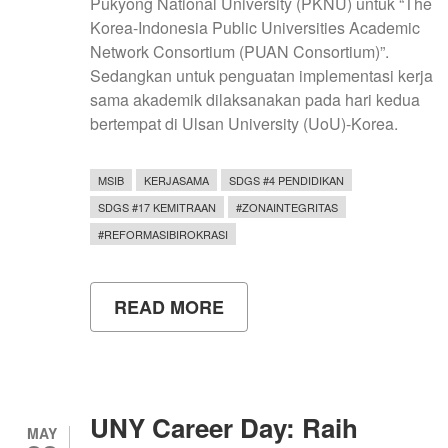
Pukyong National University (PKNU) untuk “The
Korea-Indonesia Public Universities Academic
Network Consortium (PUAN Consortium)”.
Sedangkan untuk penguatan implementasi kerja
sama akademik dilaksanakan pada hari kedua
bertempat di Ulsan University (UoU)-Korea.
MSIB
KERJASAMA
SDGS #4 PENDIDIKAN
SDGS #17 KEMITRAAN
#ZONAINTEGRITAS
#REFORMASIBIROKRASI
READ MORE
ABOUT
PUAN
KONSORSIUM
MANTAPKAN
UNY
PERKUAT
PERAN
UNY Career Day: Raih
DI
MAY