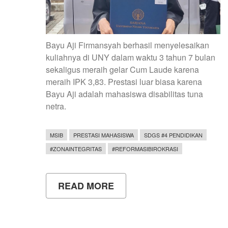
Bayu Aji Firmansyah berhasil menyelesaikan
kuliahnya di UNY dalam waktu 3 tahun 7 bulan
sekaligus meraih gelar Cum Laude karena
meraih IPK 3,83. Prestasi luar biasa karena
Bayu Aji adalah mahasiswa disabilitas tuna
netra.
MSIB
PRESTASI MAHASISWA
SDGS #4 PENDIDIKAN
#ZONAINTEGRITAS
#REFORMASIBIROKRASI
READ MORE
ABOUT
LUAR
BIASA!
KISAH
INSPIRATIF