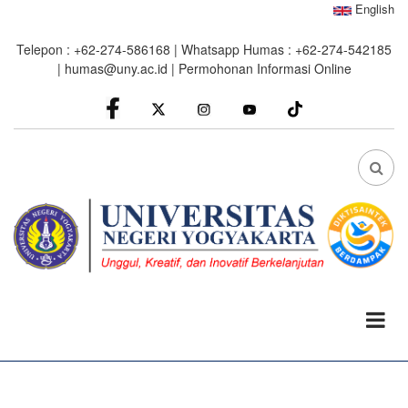
Skip
English
to
Telepon : +62-274-586168 | Whatsapp Humas : +62-274-542185
main
|
humas@uny.ac.id
|
Permohonan Informasi Online
content
facebook
Instagram
youtube
FA
FA-
SEA
DRO
TRI