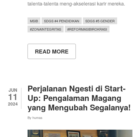
talenta-talenta meng-akselerasi karir mereka.
MSIB
SDGS #4 PENDIDIKAN
SDGS #5 GENDER
#ZONAINTEGRITAS
#REFORMASIBIROKRASI
READ MORE
ABOUT
PERJALANAN
LUAR
BIASA
AMELIA
DI
MSIB
Perjalanan Ngesti di Start-
BERSAMA
JUN
11
PT.
Up: Pengalaman Magang
MITA
2024
yang Mengubah Segalanya!
TALENTA!
KAMU
HARUS
By
humas
TAHU
PENGALAMAN
INI!