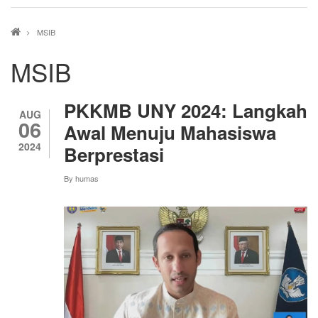
Breadcrumb
MSIB
MSIB
PKKMB UNY 2024: Langkah
AUG
06
Awal Menuju Mahasiswa
2024
Berprestasi
By
humas