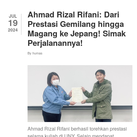
AWAL
MENUJU
Ahmad Rizal Rifani: Dari
MAHASISWA
JUL
19
BERPRESTASI
Prestasi Gemilang hingga
2024
Magang ke Jepang! Simak
Perjalanannya!
By
humas
Ahmad Rizal Rifani berhasil torehkan prestasi
selama kuliah di UNY. Selain mendapat