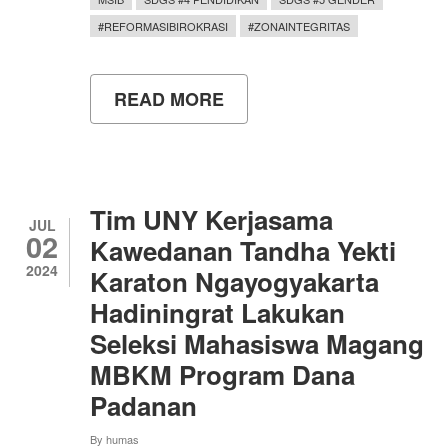
#REFORMASIBIROKRASI
#ZONAINTEGRITAS
READ MORE
ABOUT
SIMAK
PENGALAMAN
ALFI
MAGANG
MSIB
KAMPUS
Tim UNY Kerjasama
MERDEKA
JUL
02
DI
Kawedanan Tandha Yekti
STARTUP
2024
Karaton Ngayogyakarta
PENDIDIKAN
GURUINOVATIF.ID
Hadiningrat Lakukan
Seleksi Mahasiswa Magang
MBKM Program Dana
Padanan
By
humas