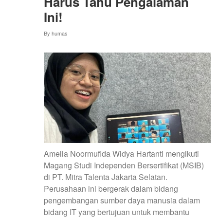
Harus Tahu Pengalaman
MAHASISWA
MAGANG
Ini!
MBKM
PROGRAM
By
humas
DANA
PADANAN
Amelia Noormufida Widya Hartanti mengikuti
Magang Studi Independen Bersertifikat (MSIB)
di PT. Mitra Talenta Jakarta Selatan.
Perusahaan ini bergerak dalam bidang
pengembangan sumber daya manusia dalam
bidang IT yang bertujuan untuk membantu