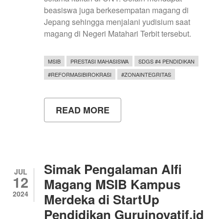
beasiswa juga berkesempatan magang di
Jepang sehingga menjalani yudisium saat
magang di Negeri Matahari Terbit tersebut.
MSIB
PRESTASI MAHASISWA
SDGS #4 PENDIDIKAN
#REFORMASIBIROKRASI
#ZONAINTEGRITAS
READ MORE
ABOUT
AHMAD
RIZAL
RIFANI:
DARI
PRESTASI
GEMILANG
Simak Pengalaman Alfi
HINGGA
JUL
12
MAGANG
Magang MSIB Kampus
KE
2024
Merdeka di StartUp
JEPANG!
SIMAK
Pendidikan Guruinovatif.id
PERJALANANNYA!