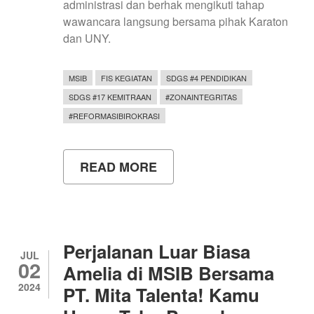
administrasi dan berhak mengikuti tahap
wawancara langsung bersama pihak Karaton
dan UNY.
MSIB
FIS KEGIATAN
SDGS #4 PENDIDIKAN
SDGS #17 KEMITRAAN
#ZONAINTEGRITAS
#REFORMASIBIROKRASI
READ MORE
ABOUT
TIM
UNY
KERJASAMA
KAWEDANAN
TANDHA
YEKTI
Perjalanan Luar Biasa
KARATON
JUL
02
NGAYOGYAKARTA
Amelia di MSIB Bersama
HADININGRAT
2024
PT. Mita Talenta! Kamu
LAKUKAN
SELEKSI