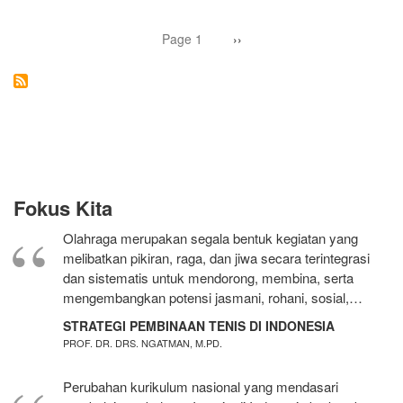
BLUEBIRD
JAKARTA
Pagination
Page 1
Next
››
page
Fokus Kita
Olahraga merupakan segala bentuk kegiatan yang
melibatkan pikiran, raga, dan jiwa secara terintegrasi
dan sistematis untuk mendorong, membina, serta
mengembangkan potensi jasmani, rohani, sosial,…
STRATEGI PEMBINAAN TENIS DI INDONESIA
PROF. DR. DRS. NGATMAN, M.PD.
Perubahan kurikulum nasional yang mendasari