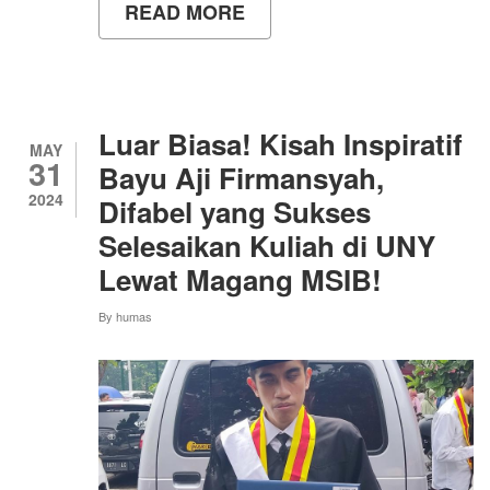
READ MORE
ABOUT
PERJALANAN
NGESTI
DI
START-
UP:
PENGALAMAN
Luar Biasa! Kisah Inspiratif
MAGANG
MAY
31
YANG
Bayu Aji Firmansyah,
MENGUBAH
2024
Difabel yang Sukses
SEGALANYA!
Selesaikan Kuliah di UNY
Lewat Magang MSIB!
By
humas