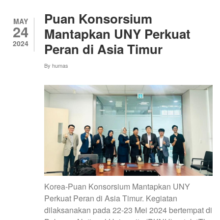
BAYU
AJI
Puan Konsorsium
FIRMANSYAH,
MAY
24
DIFABEL
Mantapkan UNY Perkuat
YANG
2024
Peran di Asia Timur
SUKSES
SELESAIKAN
KULIAH
By
humas
DI
UNY
LEWAT
MAGANG
MSIB!
Korea-Puan Konsorsium Mantapkan UNY
Perkuat Peran di Asia Timur. Kegiatan
dilaksanakan pada 22-23 Mei 2024 bertempat di