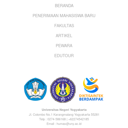
Footer
BERANDA
PENERIMAAN MAHASISWA BARU
menu
FAKULTAS
ARTIKEL
PEWARA
EDUTOUR
Universitas Negeri Yogyakarta
Jl. Colombo No.1 Karangmalang Yogyakarta 55281
Telp : 0274-586168 | +62274542185
Email : humas@uny.ac.id