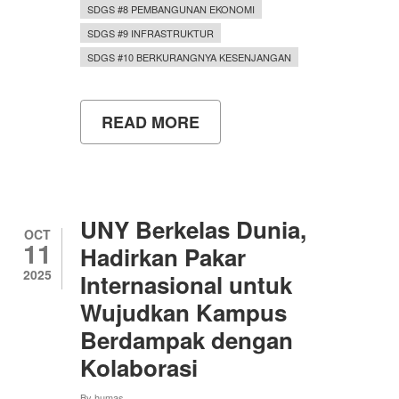
SDGS #8 PEMBANGUNAN EKONOMI
SDGS #9 INFRASTRUKTUR
SDGS #10 BERKURANGNYA KESENJANGAN
READ MORE
ABOUT
PROFESOR
DAN
MAHASISWA
S3
PTK
UNY
UNY Berkelas Dunia,
PRESENTASIKAN
OCT
11
RISET
Hadirkan Pakar
PENDIDIKAN
2025
Internasional untuk
TVET
DI
Wujudkan Kampus
KONFERENSI
INTERNASIONAL
Berdampak dengan
GENEME
Kolaborasi
2025,
TU
DRESDEN
By
humas