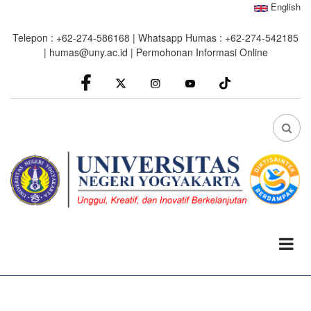
Skip
English
to
Telepon : +62-274-586168 | Whatsapp Humas : +62-274-542185
main
|
humas@uny.ac.id
|
Permohonan Informasi Online
content
facebook
Instagram
youtube
FA
FA-
SEA
DRO
TRI