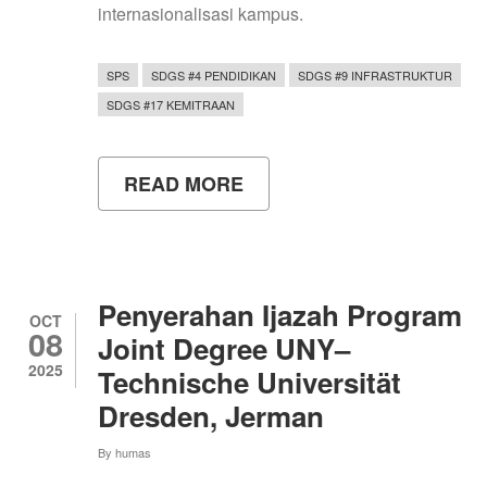
internasionalisasi kampus.
SPS
SDGS #4 PENDIDIKAN
SDGS #9 INFRASTRUKTUR
SDGS #17 KEMITRAAN
READ MORE
ABOUT
UNY
BERKELAS
DUNIA,
HADIRKAN
PAKAR
INTERNASIONAL
Penyerahan Ijazah Program
UNTUK
OCT
08
WUJUDKAN
Joint Degree UNY–
KAMPUS
2025
Technische Universität
BERDAMPAK
DENGAN
Dresden, Jerman
KOLABORASI
By
humas