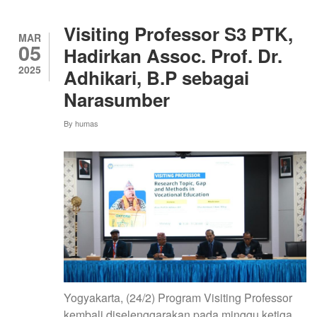
AKADEMIK:
ASINKRON
Visiting Professor S3 PTK,
LURING
MAR
05
MAHASISWA
Hadirkan Assoc. Prof. Dr.
PJJ
2025
Adhikari, B.P sebagai
SEKOLAH
PASCASARJANA
Narasumber
UNY
By
humas
Yogyakarta, (24/2) Program Visiting Professor
kembali diselenggarakan pada minggu ketiga