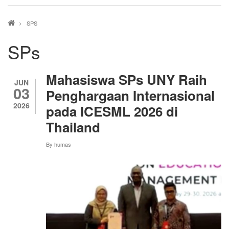
Breadcrumb
SPS
SPs
Mahasiswa SPs UNY Raih
JUN
03
Penghargaan Internasional
2026
pada ICESML 2026 di
Thailand
By
humas