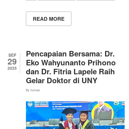
READ MORE
ABOUT
PENYERAHAN
IJAZAH
PROGRAM
JOINT
DEGREE
UNY–
Pencapaian Bersama: Dr.
TECHNISCHE
SEP
29
UNIVERSITÄT
Eko Wahyunanto Prihono
DRESDEN,
2025
dan Dr. Fitria Lapele Raih
JERMAN
Gelar Doktor di UNY
By
humas