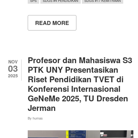
SPS
SDGS #4 PENDIDIKAN
SDGS #17 KEMITRAAN
READ MORE
ABOUT
MAHASISWA
SPS
UNY
RAIH
PENGHARGAAN
INTERNASIONAL
Profesor dan Mahasiswa S3
PADA
NOV
03
ICESML
PTK UNY Presentasikan
2026
2025
Riset Pendidikan TVET di
DI
THAILAND
Konferensi Internasional
GeNeMe 2025, TU Dresden
Jerman
By
humas