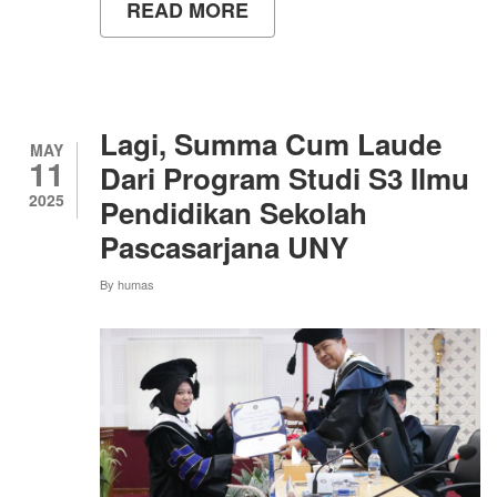
READ MORE
ABOUT
PENCAPAIAN
BERSAMA:
DR.
EKO
WAHYUNANTO
PRIHONO
Lagi, Summa Cum Laude
DAN
MAY
11
DR.
Dari Program Studi S3 Ilmu
FITRIA
2025
Pendidikan Sekolah
LAPELE
RAIH
Pascasarjana UNY
GELAR
DOKTOR
By
humas
DI
UNY