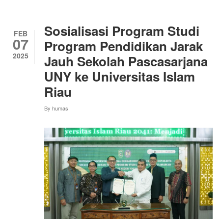
PTK,
HADIRKAN
ASSOC.
Sosialisasi Program Studi
PROF.
FEB
07
DR.
Program Pendidikan Jarak
ADHIKARI,
2025
Jauh Sekolah Pascasarjana
B.P
SEBAGAI
UNY ke Universitas Islam
NARASUMBER
Riau
By
humas