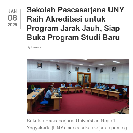
PENDIDIKAN
JARAK
Sekolah Pascasarjana UNY
JAUH
JAN
08
SEKOLAH
Raih Akreditasi untuk
PASCASARJANA
2025
Program Jarak Jauh, Siap
UNY
KE
Buka Program Studi Baru
UNIVERSITAS
ISLAM
By
humas
RIAU
Sekolah Pascasarjana Universitas Negeri
Yogyakarta (UNY) mencatatkan sejarah penting