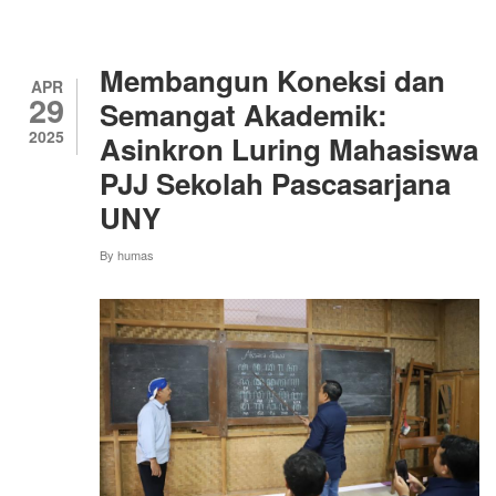
CUM
LAUDE
DARI
PROGRAM
Membangun Koneksi dan
STUDI
APR
29
S3
Semangat Akademik:
ILMU
2025
Asinkron Luring Mahasiswa
PENDIDIKAN
SEKOLAH
PJJ Sekolah Pascasarjana
PASCASARJANA
UNY
UNY
By
humas