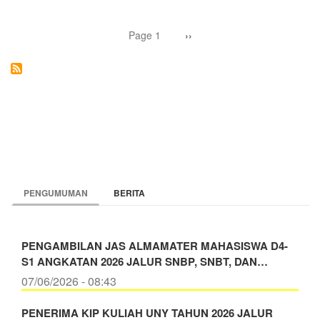
UNTUK
PROGRAM
Pagination
JARAK
Page 1
Next
››
page
JAUH,
SIAP
BUKA
PROGRAM
STUDI
BARU
PENGUMUMAN
BERITA
PENGAMBILAN JAS ALMAMATER MAHASISWA D4-
S1 ANGKATAN 2026 JALUR SNBP, SNBT, DAN…
07/06/2026 - 08:43
PENERIMA KIP KULIAH UNY TAHUN 2026 JALUR