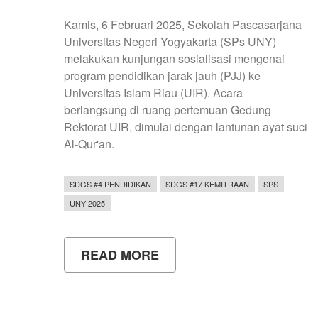
Kamis, 6 Februari 2025, Sekolah Pascasarjana
Universitas Negeri Yogyakarta (SPs UNY)
melakukan kunjungan sosialisasi mengenai
program pendidikan jarak jauh (PJJ) ke
Universitas Islam Riau (UIR). Acara
berlangsung di ruang pertemuan Gedung
Rektorat UIR, dimulai dengan lantunan ayat suci
Al-Qur'an.
SDGS #4 PENDIDIKAN
SDGS #17 KEMITRAAN
SPS
UNY 2025
READ MORE
ABOUT
SOSIALISASI
PROGRAM
STUDI
PROGRAM