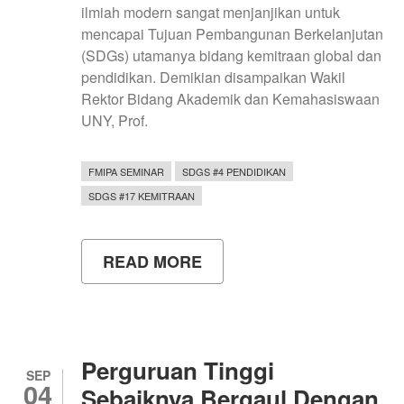
ilmiah modern sangat menjanjikan untuk
mencapai Tujuan Pembangunan Berkelanjutan
(SDGs) utamanya bidang kemitraan global dan
pendidikan. Demikian disampaikan Wakil
Rektor Bidang Akademik dan Kemahasiswaan
UNY, Prof.
FMIPA SEMINAR
SDGS #4 PENDIDIKAN
SDGS #17 KEMITRAAN
READ MORE
ABOUT
INTEGRASI
KEARIFAN
LOKAL
DAN
PRIBUMI
DENGAN
Perguruan Tinggi
PENELITIAN
SEP
04
ILMIAH
Sebaiknya Bergaul Dengan