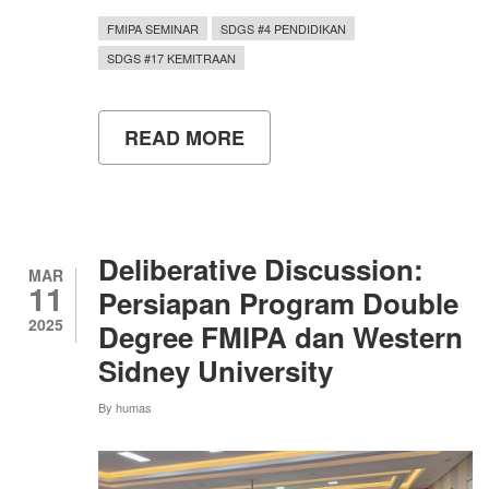
FMIPA SEMINAR
SDGS #4 PENDIDIKAN
SDGS #17 KEMITRAAN
READ MORE
ABOUT
FMIPA
UNY
MENGGELAR
FGD
PENGUATAN
RESILIENSI
Deliberative Discussion:
BAGI
MAR
11
GURU
Persiapan Program Double
KIMIA
2025
Degree FMIPA dan Western
SMA
DI
Sidney University
YOGYAKARTA
By
humas