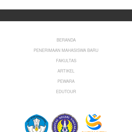
Footer
BERANDA
PENERIMAAN MAHASISWA BARU
menu
FAKULTAS
ARTIKEL
PEWARA
EDUTOUR