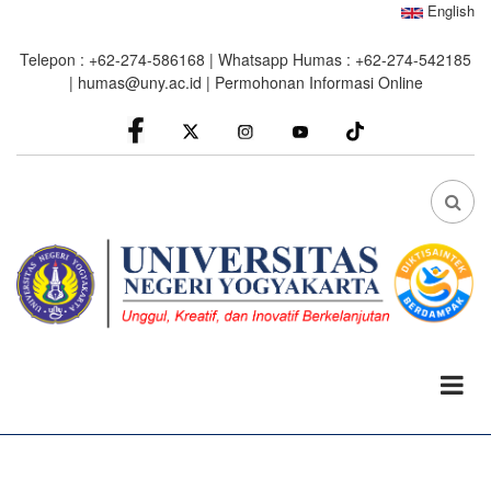
Skip
English
to
Telepon : +62-274-586168 | Whatsapp Humas : +62-274-542185
main
|
humas@uny.ac.id
|
Permohonan Informasi Online
content
facebook
Instagram
youtube
FA
FA-
SEA
DRO
TRI