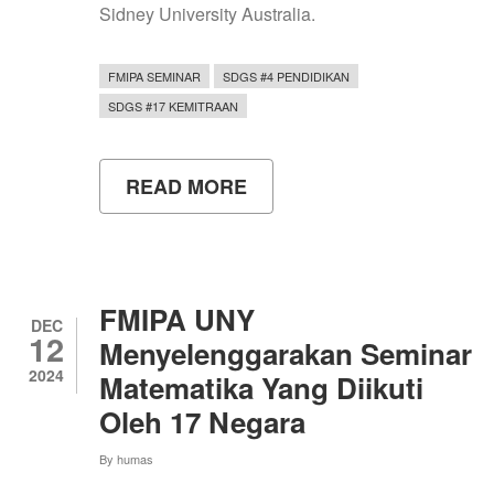
Sidney University Australia.
FMIPA SEMINAR
SDGS #4 PENDIDIKAN
SDGS #17 KEMITRAAN
READ MORE
ABOUT
DELIBERATIVE
DISCUSSION:
PERSIAPAN
PROGRAM
DOUBLE
DEGREE
FMIPA UNY
FMIPA
DEC
12
DAN
Menyelenggarakan Seminar
WESTERN
2024
Matematika Yang Diikuti
SIDNEY
UNIVERSITY
Oleh 17 Negara
By
humas