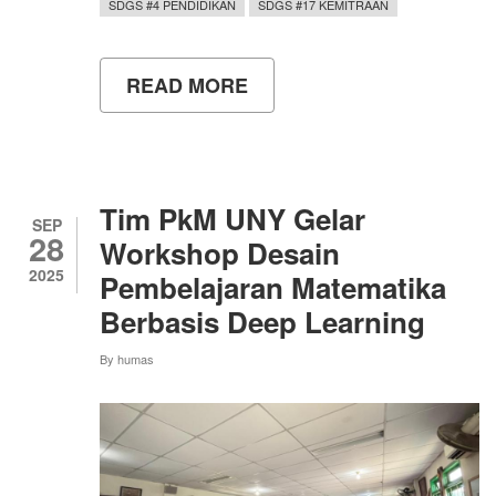
SDGS #4 PENDIDIKAN
SDGS #17 KEMITRAAN
READ MORE
ABOUT
EDUKASI
BAHAYA
MAKANAN
MINUMAN
TINGGI
GULA,
Tim PkM UNY Gelar
TIM
SEP
28
PENDIDIKAN
Workshop Desain
KIMIA
2025
Pembelajaran Matematika
FMIPA
UNY
Berbasis Deep Learning
TURUN
KE
By
humas
SEKOLAH