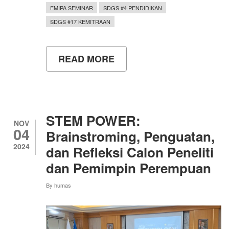
FMIPA SEMINAR
SDGS #4 PENDIDIKAN
SDGS #17 KEMITRAAN
READ MORE
ABOUT
FMIPA
UNY
MENYELENGGARAKAN
SEMINAR
MATEMATIKA
YANG
STEM POWER:
DIIKUTI
NOV
04
OLEH
Brainstroming, Penguatan,
17
2024
dan Refleksi Calon Peneliti
NEGARA
dan Pemimpin Perempuan
By
humas