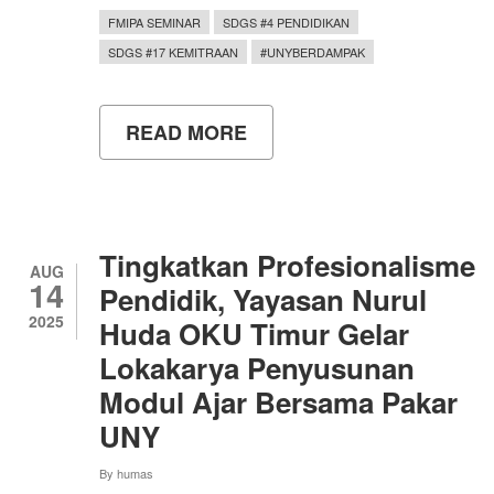
FMIPA SEMINAR
SDGS #4 PENDIDIKAN
SDGS #17 KEMITRAAN
#UNYBERDAMPAK
READ MORE
ABOUT
TIM
PKM
UNY
GELAR
WORKSHOP
DESAIN
Tingkatkan Profesionalisme
PEMBELAJARAN
AUG
14
MATEMATIKA
Pendidik, Yayasan Nurul
BERBASIS
2025
Huda OKU Timur Gelar
DEEP
LEARNING
Lokakarya Penyusunan
Modul Ajar Bersama Pakar
UNY
By
humas