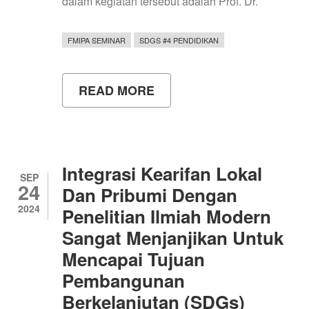
dalam kegiatan tersebut adalah Prof. Dr.
FMIPA SEMINAR
SDGS #4 PENDIDIKAN
READ MORE
ABOUT
STEM
POWER:
BRAINSTROMING,
PENGUATAN,
DAN
REFLEKSI
Integrasi Kearifan Lokal
CALON
SEP
24
PENELITI
Dan Pribumi Dengan
DAN
2024
Penelitian Ilmiah Modern
PEMIMPIN
PEREMPUAN
Sangat Menjanjikan Untuk
Mencapai Tujuan
Pembangunan
Berkelanjutan (SDGs)