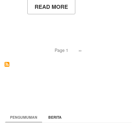
READ MORE
ABOUT
TANTANGAN
GURU
FISIKA
DI
ABAD
KE-
21
Pagination
Page 1
Next
››
page
PENGUMUMAN
BERITA