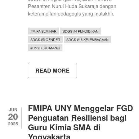
Pesantren Nurul Huda Sukaraja dengan
keterampilan pedagogis yang mutakhir.
FMIPA SEMINAR
SDGS #4 PENDIDIKAN
SDGS #5 GENDER
SDGS #16 KELEMBAGAAN
#UNYBERDAMPAK
READ MORE
ABOUT
TINGKATKAN
PROFESIONALISME
PENDIDIK,
YAYASAN
NURUL
HUDA
FMIPA UNY Menggelar FGD
OKU
JUN
20
TIMUR
Penguatan Resiliensi bagi
GELAR
2025
Guru Kimia SMA di
LOKAKARYA
PENYUSUNAN
Yogyakarta
MODUL