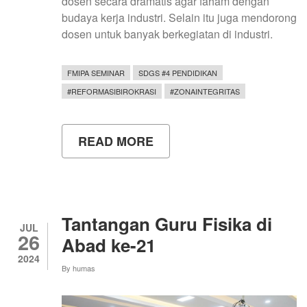
dosen secara dramatis agar faham dengan
budaya kerja industri. Selain itu juga mendorong
dosen untuk banyak berkegiatan di industri.
FMIPA SEMINAR
SDGS #4 PENDIDIKAN
#REFORMASIBIROKRASI
#ZONAINTEGRITAS
READ MORE
ABOUT
PERGURUAN
TINGGI
SEBAIKNYA
BERGAUL
DENGAN
INDUSTRI
Tantangan Guru Fisika di
JUL
26
Abad ke-21
2024
By
humas