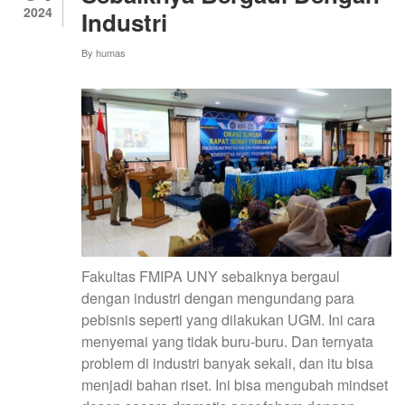
MODERN
2024
Industri
SANGAT
MENJANJIKAN
UNTUK
By
humas
MENCAPAI
TUJUAN
PEMBANGUNAN
BERKELANJUTAN
(SDGS)
Fakultas FMIPA UNY sebaiknya bergaul
dengan industri dengan mengundang para
pebisnis seperti yang dilakukan UGM. Ini cara
menyemai yang tidak buru-buru. Dan ternyata
problem di industri banyak sekali, dan itu bisa
menjadi bahan riset. Ini bisa mengubah mindset